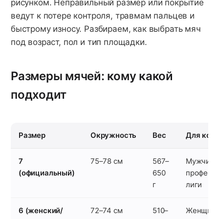
рисунком. Неправильный размер или покрытие
ведут к потере контроля, травмам пальцев и
быстрому износу. Разбираем, как выбрать мяч
под возраст, пол и тип площадки.
Размеры мячей: кому какой
подходит
Размер
Окружность
Вес
Для кого
7
75–78 см
567–
Мужчины
(официальный)
650
професс
г
лиги
6 (женский/
72–74 см
510–
Женщины