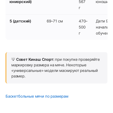
юниорский)
567
юноши 12
г
5 (детский)
69–71 см
470–
Дети 9–11
500
начальны
г
обучени
💡
Совет Кинаш Спорт:
при покупке проверяйте
маркировку размера на мяче. Некоторые
«универсальные» модели маскируют реальный
размер.
Баскетбольные мячи по размерам