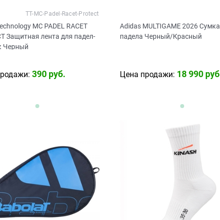
TT-MC-Padel-Racet-Protect
Technology MC PADEL RACET
Adidas MULTIGAME 2026 Сумка
T Защитная лента для падел-
падела Черный/Красный
к Черный
390
 руб.
18 990
 руб
продажи:
Цена продажи: