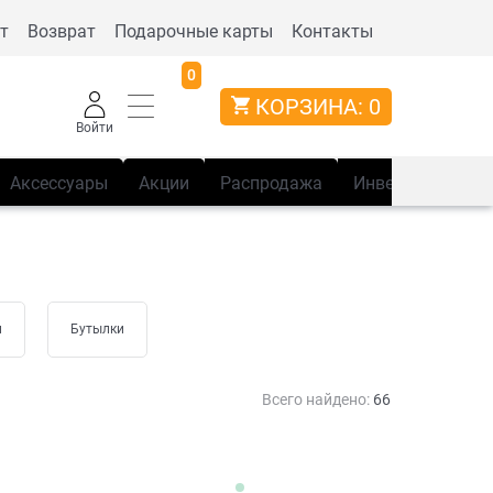
т
Возврат
Подарочные карты
Контакты
0
КОРЗИНА:
0
Войти
Аксессуары
Акции
Распродажа
Инвентарь
Сп
и
Бутылки
Всего найдено:
66