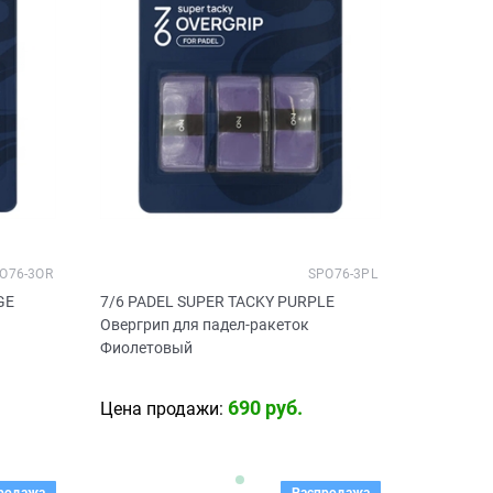
O76-3OR
SPO76-3PL
GE
7/6 PADEL SUPER TACKY PURPLE
Овергрип для падел-ракеток
Фиолетовый
690
 руб.
Цена продажи: