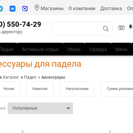
Магазины
О компании
Доставка
Оп
0) 550-74-29
 директору
Падел
Активный отдых
Обувь
Одежда
Мячи
ессуары для падела
Каталог
Падел
Аксессуары
Носки
Намотки
Напульсники
Сумки, рюкзак
ка: