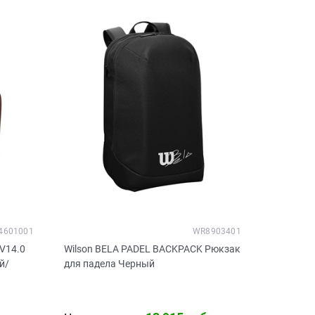
4601001
WR8903401
V14.0
Wilson BELA PADEL BACKPACK Рюкзак
й/
для падела Черный