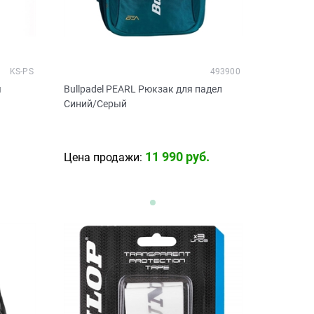
KS-PS
493900
я
Bullpadel PEARL Рюкзак для падел
Синий/Серый
11 990
 руб.
Цена продажи: