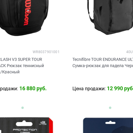
WR8037901001
40U
 CLASH V3 SUPER TOUR
Tecnifibre TOUR ENDURANCE U
CK Рюкзак теннисный
Сумка-рюкзак для падела Че
/Красный
16 880
 руб.
12 990
 руб
продажи:
Цена продажи: