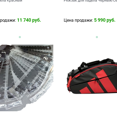
дела Красный
Рюкзак для падела Черный/С
11 740
 руб.
5 990
 руб.
продажи:
Цена продажи: