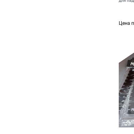
для па
Цена 