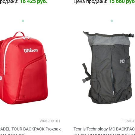
16 425
 руб.
15 660
 руб
продажи:
Цена продажи:
WR8909101
TT-MC-
 PADEL TOUR BACKPACK Рюкзак
Tennis Technology MC BACKPA