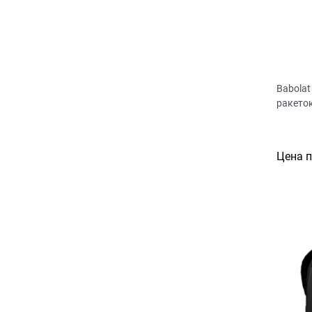
Babolat
ракето
Цена 