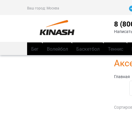
Ваш город:
Москва
8 (80
Написать
Бег
Волейбол
Баскетбол
Теннис
Акс
Главная
Сортиров