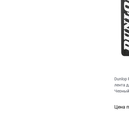
Dunlop
лента д
Черны
Цена 