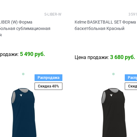
S-LIBER-W
3591
LIBER (W) Форма
Kelme BASKETBALL SET Форма
больная сублимационная
баскетбольная Красный
я
5 490
 руб.
продажи:
3 680
 руб.
Цена продажи:
Распродажа
Расп
Скидка 40%
Скид