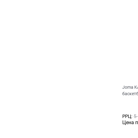
Joma K
баскет
5
РРЦ:
Цена 