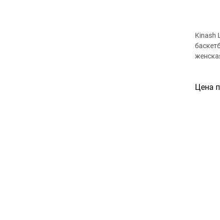
Kinash 
баскет
женска
Цена 