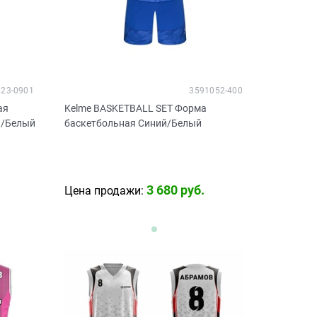
323-0901
3591052-400
ая
Kelme BASKETBALL SET Форма
й/Белый
баскетбольная Синий/Белый
3 680
 руб.
Цена продажи: