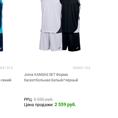
2851.013
102851.102
Joma KANSAS SET Форма
-синий
баскетбольная Белый/Черный
5 550
 руб.
РРЦ:
2 559
 руб.
Цена продажи: