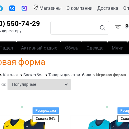
Магазины
О компании
Доставка
Оп
0) 550-74-29
 директору
Падел
Активный отдых
Обувь
Одежда
Мячи
овая форма
Каталог
Баскетбол
Товары для стритбола
Игровая форма
ка:
Распродажа
Расп
Скидка 54%
Скид