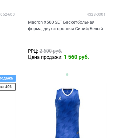
052-600
4323-0301
Macron X500 SET Баскетбольная
форма, двухсторонняя Синий/Белый
2 600
 руб.
РРЦ:
1 560
 руб.
Цена продажи:
родажа
ка 40%