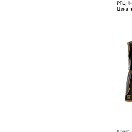
5
РРЦ:
Цена 
Kinash