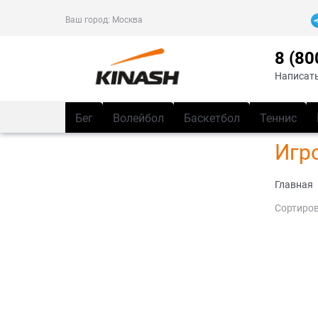
Ваш город:
Москва
8 (80
Написать
Бег
Волейбол
Баскетбол
Теннис
Игр
Главная
Сортиров