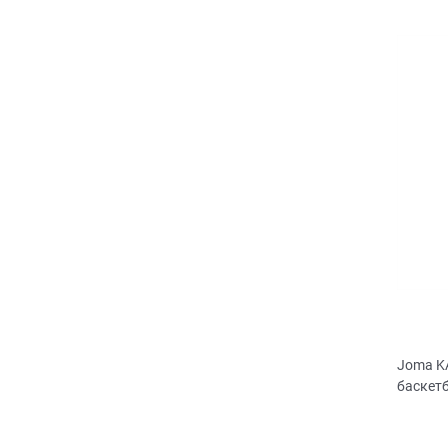
Joma K
баскет