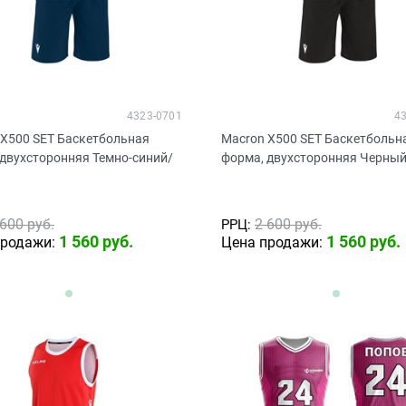
4323-0701
4
 X500 SET Баскетбольная
Macron X500 SET Баскетбольн
 двухсторонняя Темно-синий/
форма, двухсторонняя Черны
 600
 руб.
2 600
 руб.
РРЦ:
1 560
 руб.
1 560
 руб.
продажи:
Цена продажи: