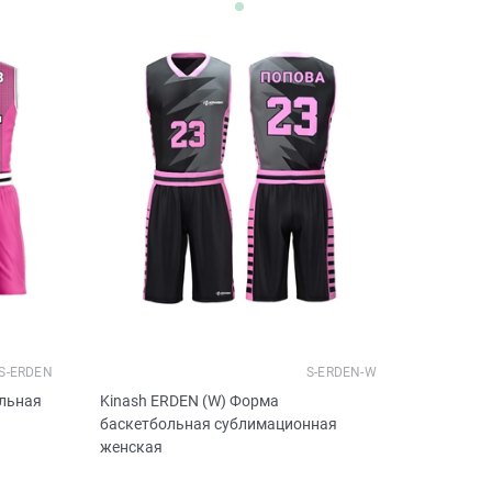
S-ERDEN
S-ERDEN-W
ольная
Kinash ERDEN (W) Форма
баскетбольная сублимационная
женская