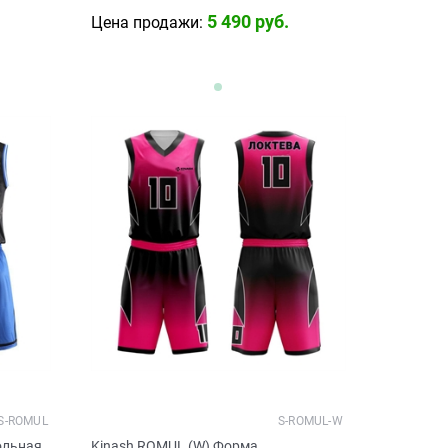
5 490
 руб.
Цена продажи:
S-ROMUL
S-ROMUL-W
ольная
Kinash ROMUL (W) Форма