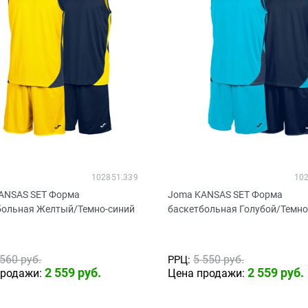
102851.339
10
ANSAS SET Форма
Joma KANSAS SET Форма
больная Желтый/Темно-синий
баскетбольная Голубой/Темно
 560
 руб.
5 550
 руб.
РРЦ:
2 559
 руб.
2 559
 руб.
продажи:
Цена продажи: