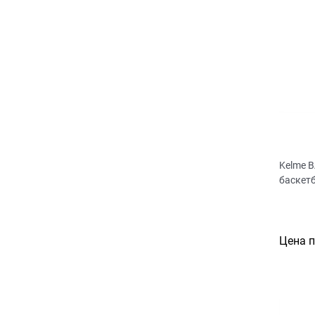
Kelme 
баскет
Цена 