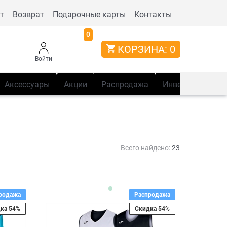
т
Возврат
Подарочные карты
Контакты
0
КОРЗИНА:
0
Войти
Аксессуары
Акции
Распродажа
Инвентарь
Сп
Всего найдено:
23
родажа
Распродажа
ка 54%
Скидка 54%