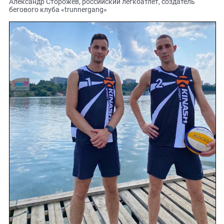
Александр Сторожев, российский легкоатлет, создатель
бегового клуба «trunnergang»