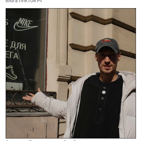
блога «VIKTOR P»