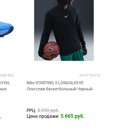
680-402
HV1770-010
ROYAL
Nike STARTING 5 LONGSLEEVE
ные
Лонгслив баскетбольный Черный
8 090
 руб.
РРЦ:
5 665
 руб.
.
Цена продажи: