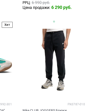
6 990
 руб.
РРЦ:
6 290
 руб.
Цена продажи:
Хит
992-301
FN3787-010
DA"
Nike CLUB JOGGERS Брюки