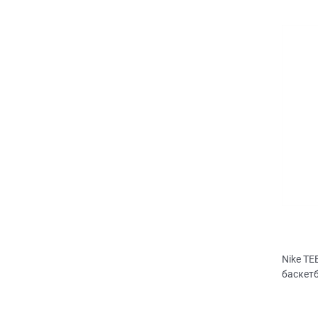
Nike T
баскет