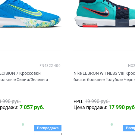
FN4322-400
HQ2
ECISION 7 Кроссовки
Nike LEBRON WITNESS VIII Кро
больные Синий/Зеленый
баскетбольные Голубой/Черн
3 990
 руб.
19 990
 руб.
РРЦ:
7 057
 руб.
17 990
 руб
продажи:
Цена продажи:
Распродажа
Расп