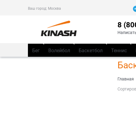
Ваш город:
Москва
8 (80
Написать
Бег
Волейбол
Баскетбол
Теннис
Бас
Главная
Сортиров