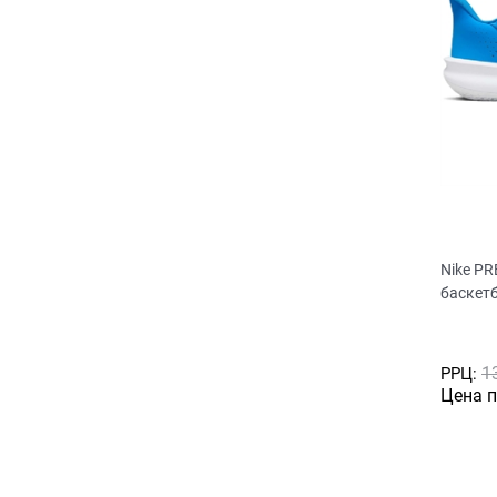
Nike PR
баскет
1
РРЦ:
Цена 