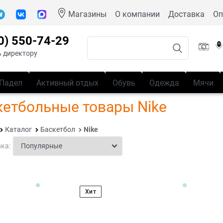
Магазины
О компании
Доставка
Оп
0) 550-74-29
 директору
Падел
Активный отдых
Обувь
Одежда
Мячи
кетбольные товары Nike
Каталог
Баскетбол
Nike
ка:
Хит