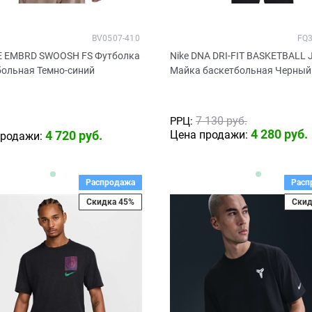
BV0507-410
FQ3
EE EMBRD SWOOSH FS Футболка
Nike DNA DRI-FIT BASKETBALL 
больная Темно-синий
Майка баскетбольная Черный
7 130
 руб.
РРЦ:
4 280
 руб.
4 720
 руб.
Цена продажи:
продажи:
Распродажа
Расп
Скидка 45%
Скид