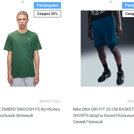
Распродажа
Расп
Скидка 30%
Скид
BV0507-323
FN2
EE EMBRD SWOOSH FS Футболка
Nike DNA DRI-FIT 20 CM BASKE
больная Зеленый
SHORTS Шорты баскетбольны
Синий/Черный