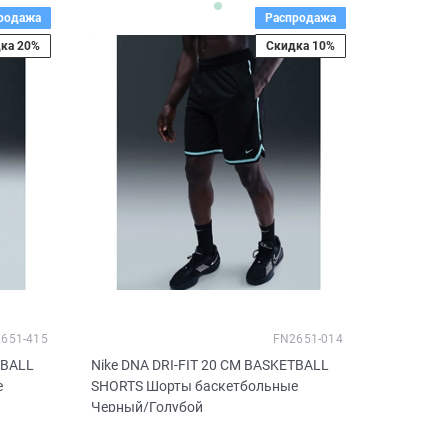
родажа
Распродажа
ка 20%
Скидка 10%
651-415
FN2651-014
TBALL
Nike DNA DRI-FIT 20 CM BASKETBALL
е
SHORTS Шорты баскетбольные
Черный/Голубой