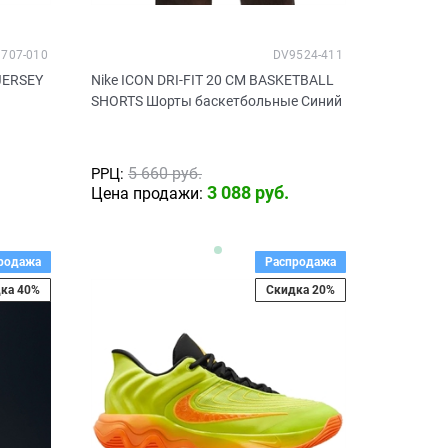
707-010
DV9524-411
JERSEY
Nike ICON DRI-FIT 20 CM BASKETBALL
SHORTS Шорты баскетбольные Синий
5 660
 руб.
РРЦ:
3 088
 руб.
Цена продажи:
родажа
Распродажа
ка 40%
Скидка 20%