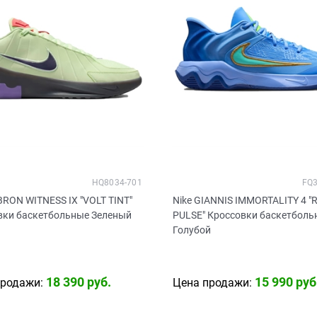
HQ8034-701
FQ3
BRON WITNESS IX "VOLT TINT"
Nike GIANNIS IMMORTALITY 4 "
вки баскетбольные Зеленый
PULSE" Кроссовки баскетболь
Голубой
18 390
 руб.
15 990
 руб
продажи:
Цена продажи: