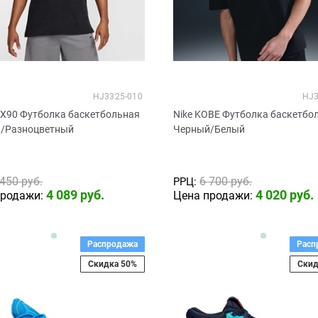
HJ3325-010
HJ3
AX90 Футболка баскетбольная
Nike KOBE Футболка баскетбо
/Разноцветный
Черный/Белый
 450
 руб.
6 700
 руб.
РРЦ:
4 089
 руб.
4 020
 руб.
продажи:
Цена продажи:
Распродажа
Расп
Скидка 50%
Скид