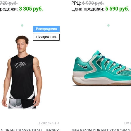
 720
 руб.
6 990
 руб.
РРЦ:
3 305
 руб.
5 590
 руб.
продажи:
Цена продажи:
Распродажа
Скидка 10%
FZ0252-010
HV1
ON DRI-FIT BASKETBALL JERSEY
Nike KEVIN DURANT KD18 "WAN