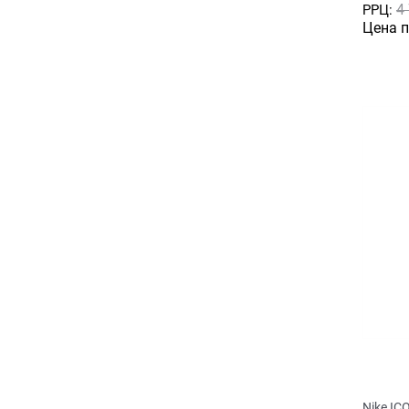
4
РРЦ:
Цена 
Nike IC