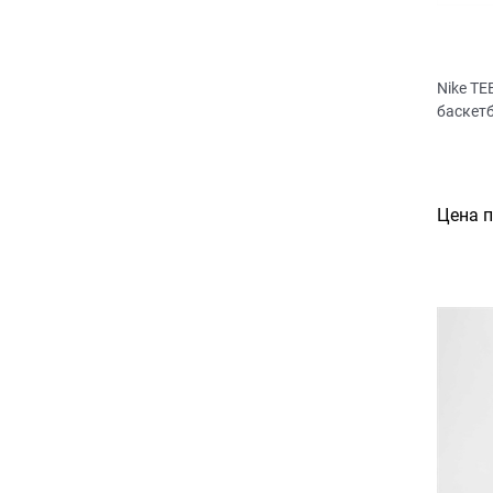
Nike T
баскет
Цена 