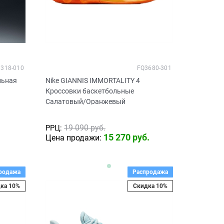
318-010
FQ3680-301
льная
Nike GIANNIS IMMORTALITY 4
Кроссовки баскетбольные
Салатовый/Оранжевый
19 090
 руб.
РРЦ:
15 270
 руб.
Цена продажи:
родажа
Распродажа
ка 10%
Скидка 10%