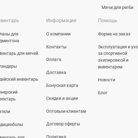
Мячи для регби
вентарь
Информация
Помощь
ланы для
О компании
Форма на заказ
дминтона
Контакты
Эксплуатация и ух
вентарь для мячей
за спортивной
Оплата
экипировкой и
пандеры
инвентарем
Доставка
дейский инвентарь
Новости
Бонусная карта
енерский
Блог
Скидки и акции
вентарь
Оптовым клиентам
нтели
Договор оферты
дицинболы
Политика
вентарь для