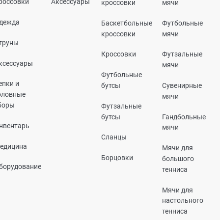
россовки
Аксессуары
кроссовки
мячи
дежда
Баскетбольные
Футбольные
кроссовки
мячи
труны
Кроссовки
Футзальные
ксессуары
мячи
Футбольные
епки и
бутсы
Сувенирные
оловные
мячи
боры
Футзальные
бутсы
Гандбольные
нвентарь
мячи
Сланцы
едицина
Мячи для
Борцовки
большого
борудование
тенниса
Мячи для
настольного
тенниса