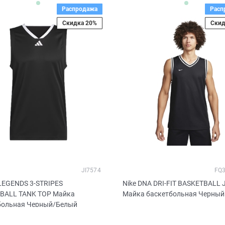
Распродажа
Расп
Скидка 20%
Скид
JI7574
FQ3
 LEGENDS 3-STRIPES
Nike DNA DRI-FIT BASKETBALL 
BALL TANK TOP Майка
Майка баскетбольная Черный
больная Черный/Белый