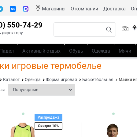
Магазины
О компании
Доставка
Оп
0) 550-74-29
 директору
Падел
Активный отдых
Обувь
Одежда
Мячи
ки игровые термобелье
Каталог
Одежда
Форма игровая
Баскетбольная
Майки и
ка:
Распродажа
Скидка 10%