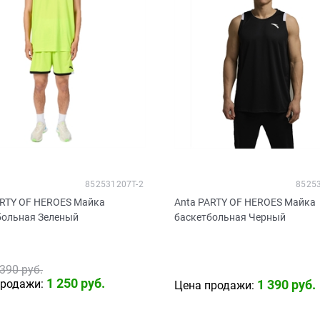
852531207T-2
8525
ARTY OF HEROES Майка
Anta PARTY OF HEROES Майка
больная Зеленый
баскетбольная Черный
 390
 руб.
1 250
 руб.
продажи:
1 390
 руб.
Цена продажи: