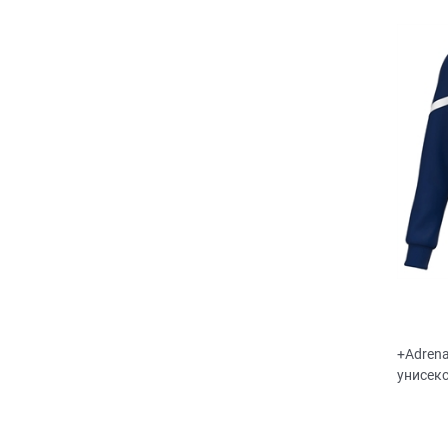
+Adrena
унисек