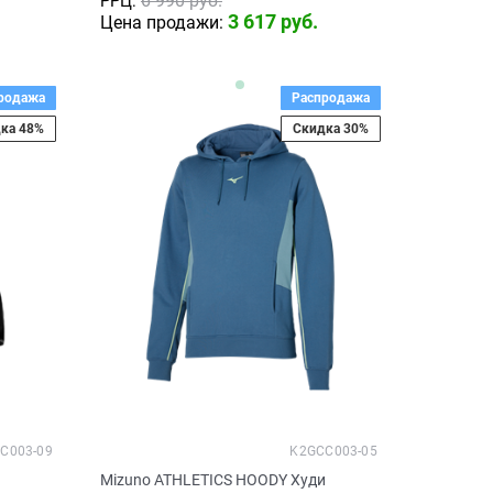
6 990
 руб.
РРЦ:
3 617
 руб.
Цена продажи:
родажа
Распродажа
ка 48%
Скидка 30%
C003-09
K2GCC003-05
и
Mizuno ATHLETICS HOODY Худи