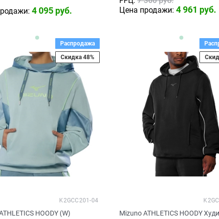
7 360
 руб.
РРЦ:
4 961
 руб.
4 095
 руб.
Цена продажи:
продажи:
Распродажа
Расп
Скидка 48%
Скид
K2GCC201-04
K2GC
 ATHLETICS HOODY (W)
Mizuno ATHLETICS HOODY Худ