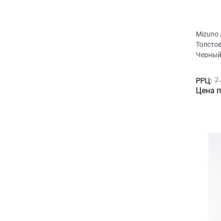
Mizuno
Толсто
Черны
7
РРЦ:
Цена 