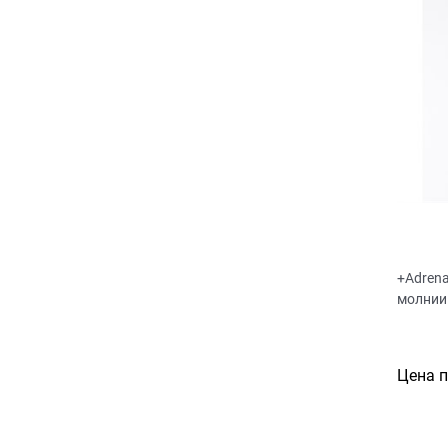
+Adrena
молнии
Цена 