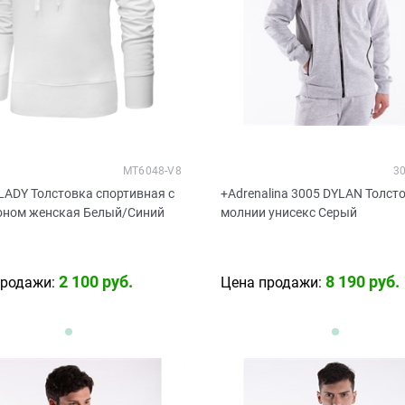
MT6048-V8
3
LADY Толстовка спортивная с
+Adrenalina 3005 DYLAN Толст
ном женская Белый/Синий
молнии унисекс Серый
2 100
 руб.
8 190
 руб.
продажи:
Цена продажи: