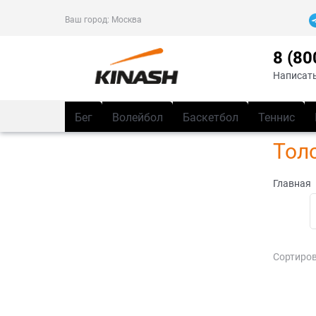
Ваш город:
Москва
8 (80
Написать
Бег
Волейбол
Баскетбол
Теннис
Тол
Главная
Сортиров