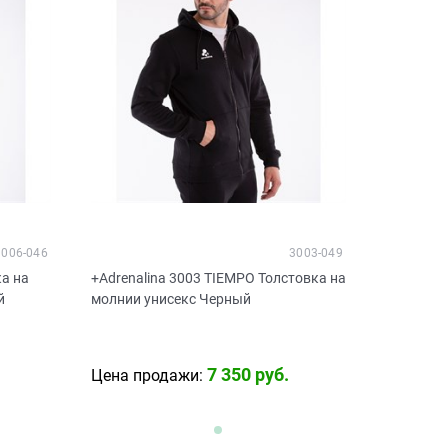
3006-046
3003-049
ка на
+Adrenalina 3003 TIEMPO Толстовка на
й
молнии унисекс Черный
7 350
 руб.
Цена продажи: