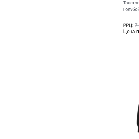
Толсто
Голубо
7
РРЦ:
Цена 