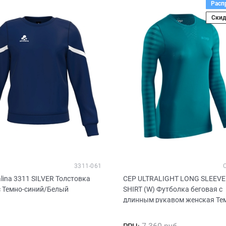
Расп
Скид
3311-061
lina 3311 SILVER Толстовка
CEP ULTRALIGHT LONG SLEEVE
с Темно-синий/Белый
SHIRT (W) Футболка беговая с
длинным рукавом женская Те
синий