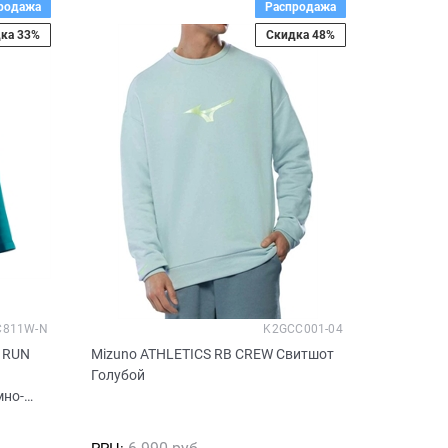
родажа
Распродажа
ка 33%
Скидка 48%
C811W-N
K2GCC001-04
 RUN
Mizuno ATHLETICS RB CREW Свитшот
Голубой
мно-