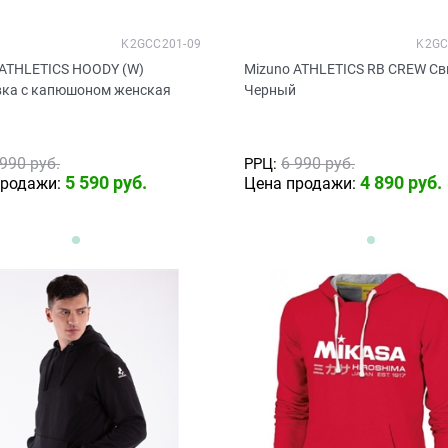
K2GCC201-09
K2GC
 ATHLETICS HOODY (W)
Mizuno ATHLETICS RB CREW С
вка с капюшоном женская
Черный
й
 990
 руб.
6 990
 руб.
РРЦ:
5 590
 руб.
4 890
 руб.
продажи:
Цена продажи: