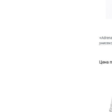
+Adrena
унисек
Цена 