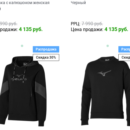
вка с капюшоном женская
Черный
й
 990
 руб.
7 990
 руб.
РРЦ:
4 135
 руб.
4 135
 руб.
продажи:
Цена продажи:
Распродажа
Расп
Скидка 30%
Скид