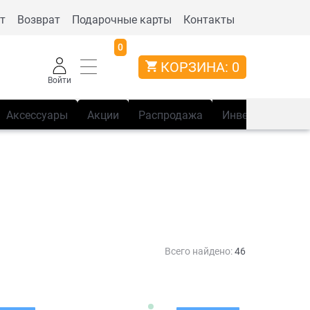
т
Возврат
Подарочные карты
Контакты
0
КОРЗИНА:
0
Войти
Аксессуары
Акции
Распродажа
Инвентарь
Сп
Всего найдено:
46