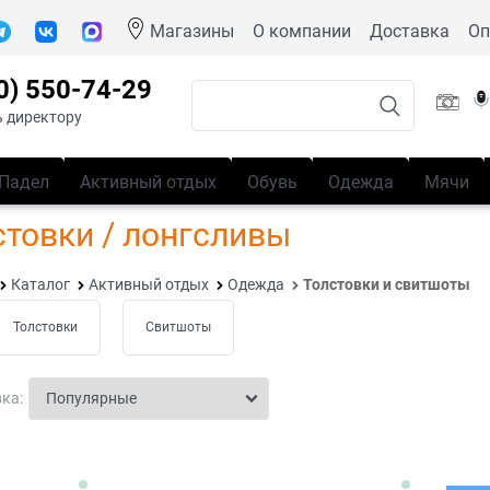
Магазины
О компании
Доставка
Оп
0) 550-74-29
 директору
Падел
Активный отдых
Обувь
Одежда
Мячи
стовки / лонгсливы
Каталог
Активный отдых
Одежда
Толстовки и свитшоты
Толстовки
Свитшоты
ка: