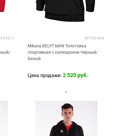
39-0211
MT539-049
Mikasa BELYT MAN Толстовка
сный/
спортивная с капюшоном Черный/
Белый
2 520
 руб.
Цена продажи: