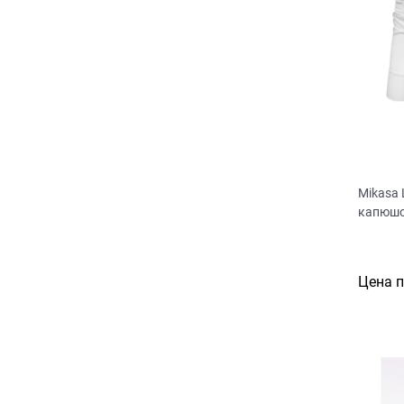
Mikasa 
капюшо
Цена 