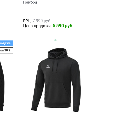
Голубой
7 990
 руб.
РРЦ:
5 590
 руб.
Цена продажи:
родажа
ка 30%