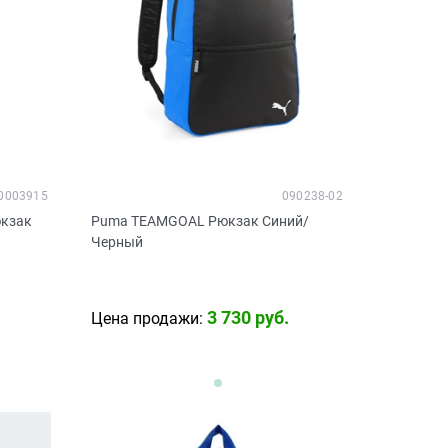
0003915
090238-02
юкзак
Puma TEAMGOAL Рюкзак Синий/
Черный
3 730
 руб.
Цена продажи: