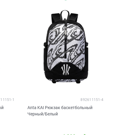
11151-1
892611151-4
ый
Anta KAI Рюкзак баскетбольный
Черный/Белый