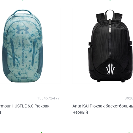
1384672-477
8926
rmour HUSTLE 6.0 Рюкзак
Anta KAI Рюкзак баскетбольн
й
Черный