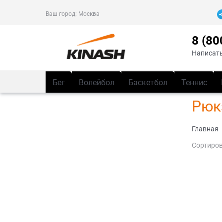
Ваш город:
Москва
8 (80
Написать
Бег
Волейбол
Баскетбол
Теннис
Рюк
Главная
Сортиров