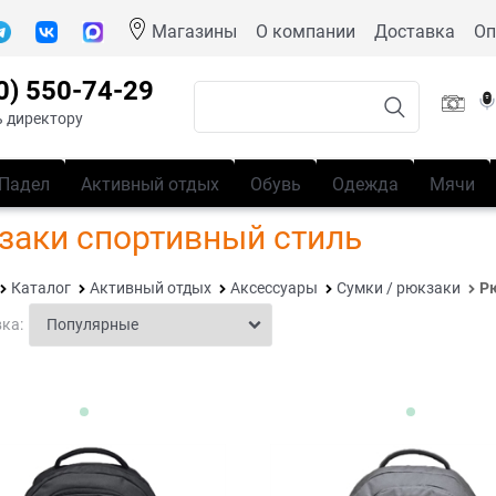
Магазины
О компании
Доставка
Оп
0) 550-74-29
 директору
Падел
Активный отдых
Обувь
Одежда
Мячи
заки спортивный стиль
Каталог
Активный отдых
Аксессуары
Сумки / рюкзаки
Р
ка: