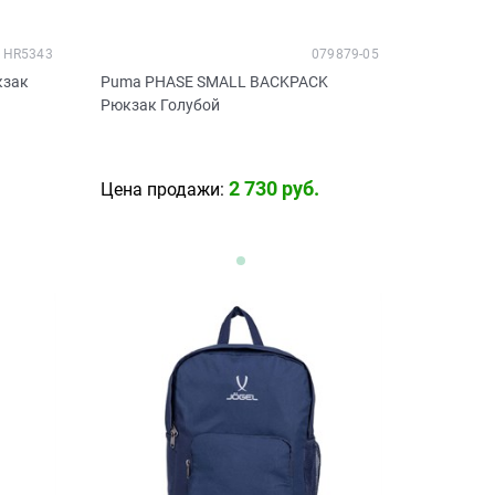
HR5343
079879-05
кзак
Puma PHASE SMALL BACKPACK
Рюкзак Голубой
2 730
 руб.
Цена продажи: