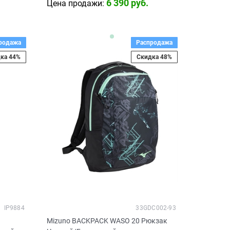
6 390
 руб.
Цена продажи:
родажа
Распродажа
ка 44%
Скидка 48%
IP9884
33GDC002-93
Mizuno BACKPACK WASO 20 Рюкзак