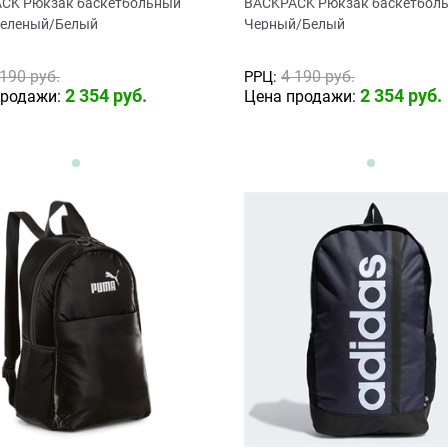
CK Рюкзак баскетбольный
BACKPACK Рюкзак баскетбол
зеленый/Белый
Черный/Белый
 190
 руб.
4 190
 руб.
РРЦ:
2 354
 руб.
2 354
 руб.
продажи:
Цена продажи: