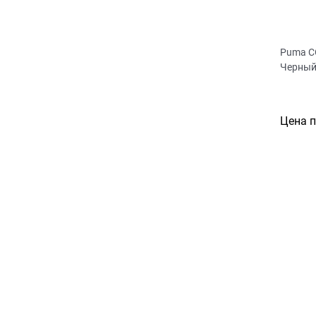
Puma C
Черны
Цена 