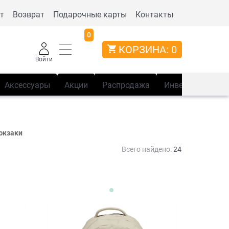
т
Возврат
Подарочные карты
Контакты
0
КОРЗИНА:
0
Войти
Аксессуары
Акции
Распродажа
Инвентарь
Сп
юкзаки
Всего найдено:
24