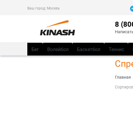
Ваш город:
Москва
8 (80
Написать
Бег
Волейбол
Баскетбол
Теннис
Спр
Главная
Сортиров