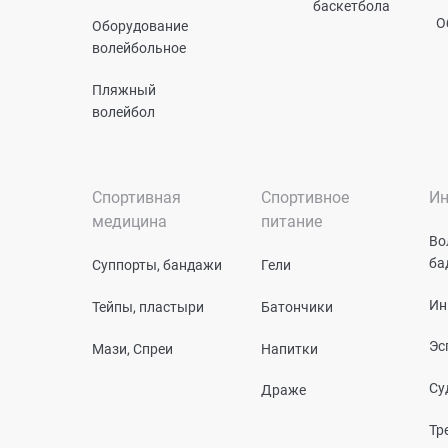
баскетбола
О
Оборудование
волейбольное
Пляжный
волейбол
Спортивная
Спортивное
Ин
медицина
питание
Во
ба
Суппорты, бандажи
Гели
Ин
Тейпы, пластыри
Батончики
Эс
Мази, Спреи
Напитки
Су
Драже
Тр