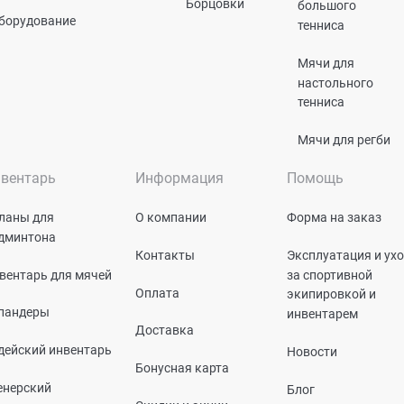
Борцовки
большого
борудование
тенниса
Мячи для
настольного
тенниса
Мячи для регби
вентарь
Информация
Помощь
ланы для
О компании
Форма на заказ
дминтона
Контакты
Эксплуатация и ух
вентарь для мячей
за спортивной
Оплата
экипировкой и
пандеры
инвентарем
Доставка
дейский инвентарь
Новости
Бонусная карта
енерский
Блог