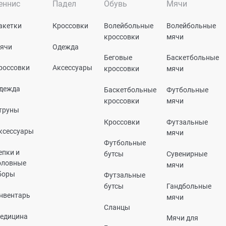
еннис
Падел
Обувь
Мячи
акетки
Кроссовки
Волейбольные
Волейбольные
кроссовки
мячи
ячи
Одежда
Беговые
Баскетбольные
россовки
Аксессуары
кроссовки
мячи
дежда
Баскетбольные
Футбольные
кроссовки
мячи
труны
Кроссовки
Футзальные
ксессуары
мячи
Футбольные
епки и
бутсы
Сувенирные
оловные
мячи
боры
Футзальные
бутсы
Гандбольные
нвентарь
мячи
Сланцы
едицина
Мячи для