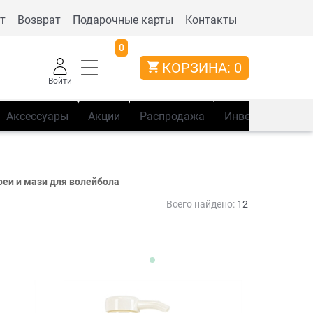
т
Возврат
Подарочные карты
Контакты
0
КОРЗИНА:
0
Войти
Аксессуары
Акции
Распродажа
Инвентарь
Сп
реи и мази для волейбола
Всего найдено:
12