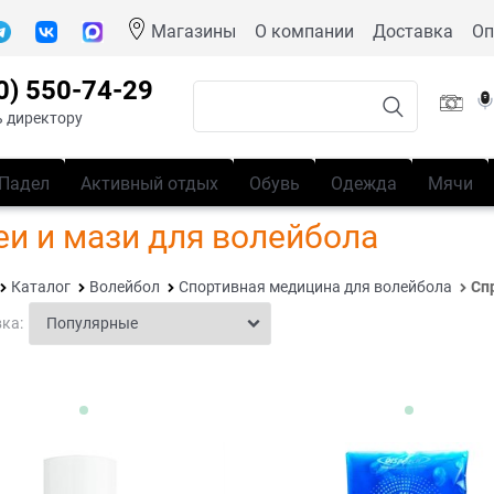
Магазины
О компании
Доставка
Оп
0) 550-74-29
 директору
Падел
Активный отдых
Обувь
Одежда
Мячи
еи и мази для волейбола
Каталог
Волейбол
Спортивная медицина для волейбола
Сп
ка: