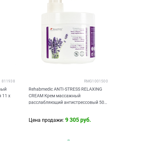
811938
RMG1001500
вый
Rehabmedic ANTI-STRESS RELAXING
 11 х
CREAM Крем массажный
расслабляющий антистрессовый 500
мл
9 305
 руб.
Цена продажи: