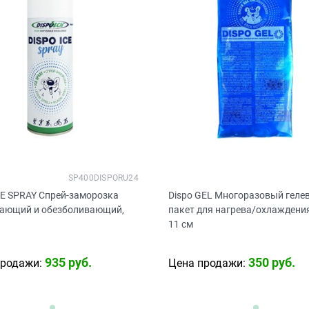
SP400DISPORU24
CE SPRAY Спрей-заморозка
Dispo GEL Многоразовый геле
ающий и обезболивающий,
пакет для нагрева/охлаждения
11 см
935
 руб.
350
 руб.
продажи:
Цена продажи: