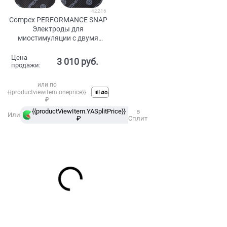
42216
Compex PERFORMANCE SNAP
Электроды для
миостимуляции с двумя
кнопками
Цена
3 010
 руб.
продажи:
или по
{{productviewitem.oneprice}}
₽
{{productViewItem.YASplitPrice}}
в
Или
₽
Сплит