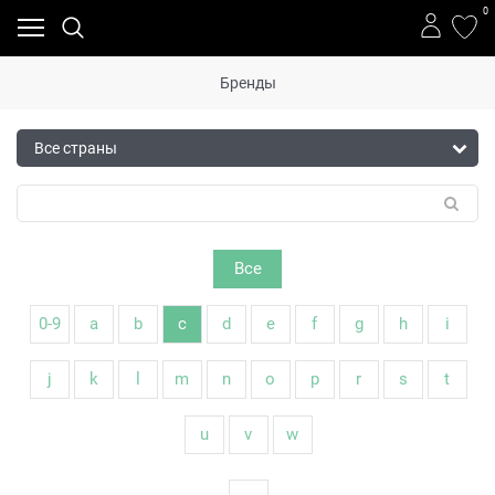
0
Бренды
Все
0-9
a
b
c
d
e
f
g
h
i
j
k
l
m
n
o
p
r
s
t
u
v
w