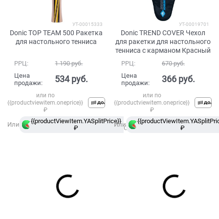
УТ-00015333
УТ-00019701
Donic TOP TEAM 500 Ракетка
Donic TREND COVER Чехол
для настольного тенниса
для ракетки для настольного
тенниса с карманом Красный
РРЦ:
1 190
 руб.
РРЦ:
670
 руб.
Цена
Цена
534
 руб.
366
 руб.
продажи:
продажи:
или по
или по
{{productviewitem.oneprice}}
{{productviewitem.oneprice}}
₽
₽
{{productViewItem.YASplitPrice}}
в
{{productViewItem.YASplitPri
Или
Или
₽
Сплит
₽