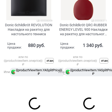
ЦБ-00008309
ЦБ-00008311
Donic-Schildkröt REVOLUTION
Donic-Schildkröt QRC-RUBBER
Накладки на ракетку для
ENERGY LEVEL 900 Накладки
настольного тенниса
на ракетку для настольного
тенниса
Цена
Цена
880
 руб.
1 340
 руб.
продажи:
продажи:
или по
или по
{{productviewitem.oneprice}}
{{productviewitem.oneprice}}
₽
₽
{{productViewItem.YASplitPrice}}
в
{{productViewItem.YASplitPri
Или
Или
₽
Сплит
₽