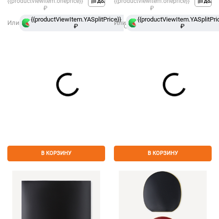
{{productviewitem.oneprice}}
{{productviewitem.oneprice}}
₽
₽
{{productViewItem.YASplitPrice}}
в
{{productViewItem.YASplitPri
Или
Или
₽
Сплит
₽
В КОРЗИНУ
В КОРЗИНУ