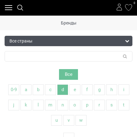
0
Бренды
Все
0-9
a
b
c
d
e
f
g
h
i
j
k
l
m
n
o
p
r
s
t
u
v
w