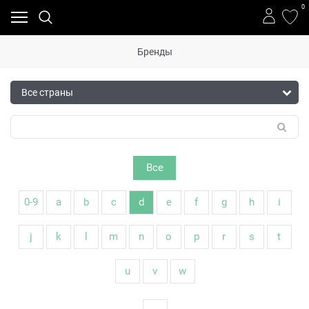
0
Бренды
Все
0-9
a
b
c
d
e
f
g
h
i
j
k
l
m
n
o
p
r
s
t
u
v
w