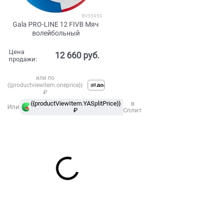
BV5595S
Gala PRO-LINE 12 FIVB Мяч
волейбольный
Цена
12 660
 руб.
продажи:
или по
{{productviewitem.oneprice}}
₽
{{productViewItem.YASplitPrice}}
в
Или
₽
Сплит