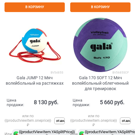
В КОРЗИНУ
В КОРЗИНУ
BV5485S
BV5685SCF
Gala JUMP 12 Мяч
Gala 170 SOFT 12 Мяч
волейбольный на растяжках
волейбольный облегченный
для тренировок
Цена
Цена
8 130
 руб.
5 660
 руб.
продажи:
продажи:
или по
или по
{{productviewitem.oneprice}}
{{productviewitem.oneprice}}
₽
₽
{{productViewItem.YASplitPrice}}
в
{{productViewItem.YASplitPri
Или
Или