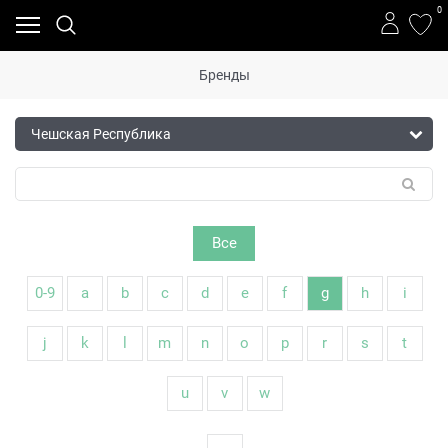
0
Бренды
Все
0-9
a
b
c
d
e
f
g
h
i
j
k
l
m
n
o
p
r
s
t
u
v
w