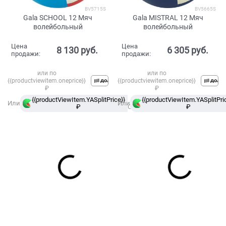
BV5715S
BV5665S
Gala SCHOOL 12 Мяч
Gala MISTRAL 12 Мяч
волейбольный
волейбольный
Цена
Цена
8 130
 руб.
6 305
 руб.
продажи:
продажи:
или по
или по
{{productviewitem.oneprice}}
{{productviewitem.oneprice}}
₽
₽
{{productViewItem.YASplitPrice}}
в
{{productViewItem.YASplitPri
Или
Или
₽
Сплит
₽