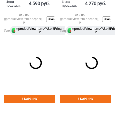
Цена
Цена
4 590
 руб.
4 270
 руб.
продажи:
продажи:
или по
или по
{{productviewitem.oneprice}}
{{productviewitem.oneprice}}
₽
₽
{{productViewItem.YASplitPrice}}
в
{{productViewItem.YASplitPri
Или
Или
₽
Сплит
₽
В КОРЗИНУ
В КОРЗИНУ