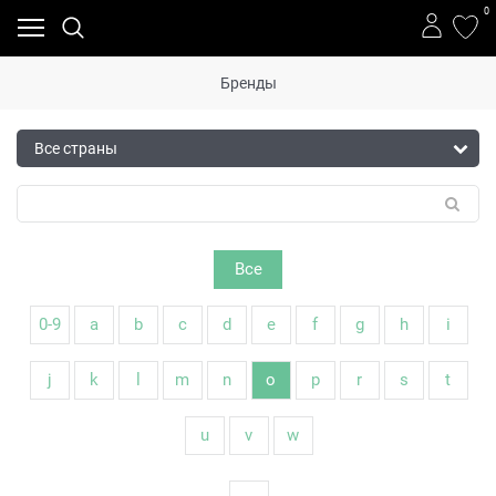
0
Бренды
Все
0-9
a
b
c
d
e
f
g
h
i
j
k
l
m
n
o
p
r
s
t
u
v
w