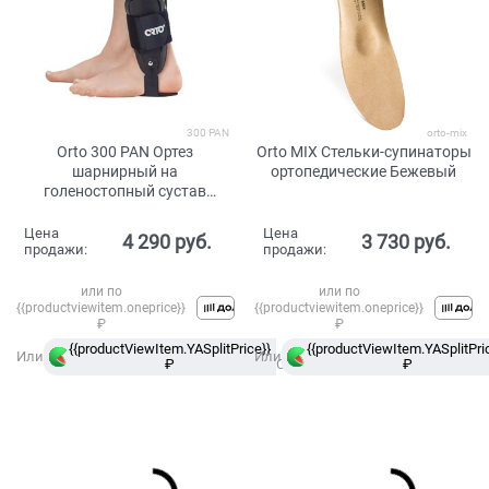
300 PAN
orto-mix
Orto 300 PAN Ортез
Orto MIX Стельки-супинаторы
шарнирный на
ортопедические Бежевый
голеностопный сустав
Черный
Цена
Цена
4 290
 руб.
3 730
 руб.
продажи:
продажи:
или по
или по
{{productviewitem.oneprice}}
{{productviewitem.oneprice}}
₽
₽
{{productViewItem.YASplitPrice}}
в
{{productViewItem.YASplitPri
Или
Или
₽
Сплит
₽