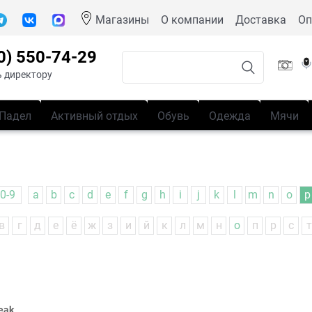
Магазины
О компании
Доставка
Оп
0) 550-74-29
 директору
Падел
Активный отдых
Обувь
Одежда
Мячи
0-9
a
b
c
d
e
f
g
h
i
j
k
l
m
n
o
p
в
г
д
е
ё
ж
з
и
й
к
л
м
н
о
п
р
с
т
eak