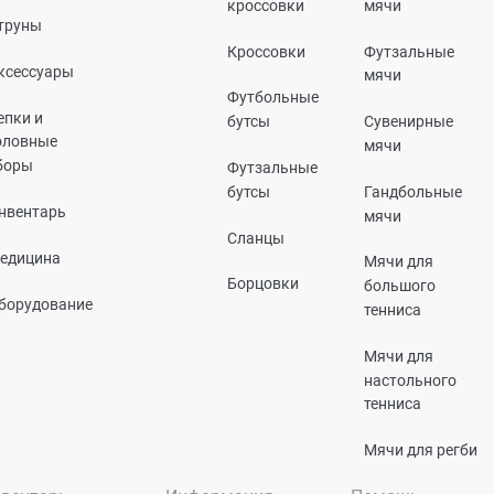
кроссовки
мячи
труны
Кроссовки
Футзальные
ксессуары
мячи
Футбольные
епки и
бутсы
Сувенирные
оловные
мячи
боры
Футзальные
бутсы
Гандбольные
нвентарь
мячи
Сланцы
едицина
Мячи для
Борцовки
большого
борудование
тенниса
Мячи для
настольного
тенниса
Мячи для регби