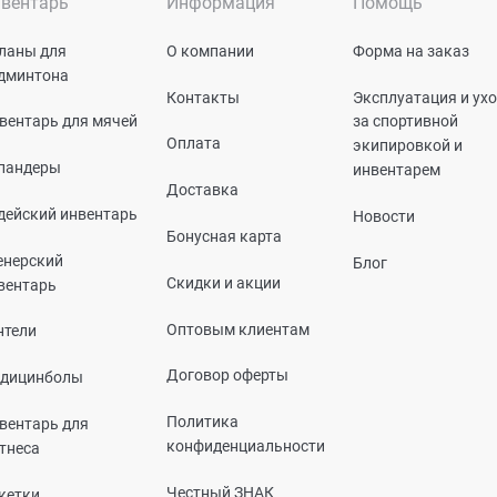
вентарь
Информация
Помощь
ланы для
О компании
Форма на заказ
дминтона
Контакты
Эксплуатация и ух
вентарь для мячей
за спортивной
Оплата
экипировкой и
пандеры
инвентарем
Доставка
дейский инвентарь
Новости
Бонусная карта
енерский
Блог
Скидки и акции
вентарь
Оптовым клиентам
нтели
Договор оферты
дицинболы
Политика
вентарь для
конфиденциальности
тнеса
Честный ЗНАК
кетки