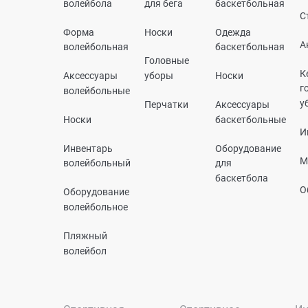
волейбола
для бега
баскетбольная
С
Форма
Носки
Одежда
А
волейбольная
баскетбольная
Головные
К
Аксессуары
уборы
Носки
г
волейбольные
у
Перчатки
Аксессуары
Носки
баскетбольные
И
Инвентарь
Оборудование
М
волейбольный
для
баскетбола
О
Оборудование
волейбольное
Пляжный
волейбол