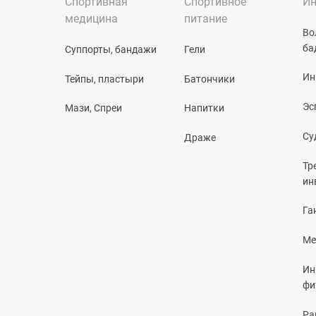
Спортивная
Спортивное
Ин
медицина
питание
Во
ба
Суппорты, бандажи
Гели
Ин
Тейпы, пластыри
Батончики
Эс
Мази, Спреи
Напитки
Су
Драже
Тр
ин
Га
Ме
Ин
фи
Ра