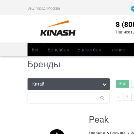
Ваш город:
Москва
8 (80
Написать
Бег
Волейбол
Баскетбол
Теннис
Бренды
Все
а
б
Peak
Главная
Бренды
P