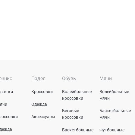
еннис
Падел
Обувь
Мячи
акетки
Кроссовки
Волейбольные
Волейбольные
кроссовки
мячи
ячи
Одежда
Беговые
Баскетбольные
россовки
Аксессуары
кроссовки
мячи
дежда
Баскетбольные
Футбольные