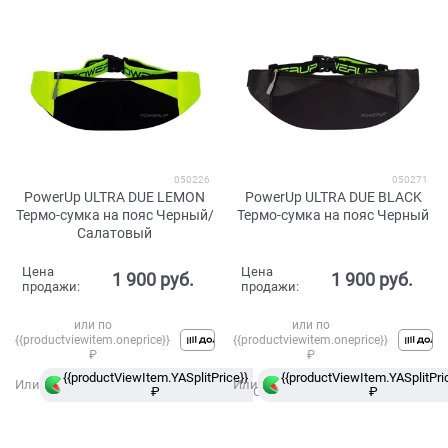
050226
050271
PowerUp ULTRA DUE LEMON
PowerUp ULTRA DUE BLACK
Термо-сумка на пояс Черный/
Термо-сумка на пояс Черный
Салатовый
Цена
Цена
1 900
 руб.
1 900
 руб.
продажи:
продажи:
или по
или по
{{productviewitem.oneprice}}
{{productviewitem.oneprice}}
₽
₽
{{productViewItem.YASplitPrice}}
в
{{productViewItem.YASplitPri
Или
Или
₽
Сплит
₽