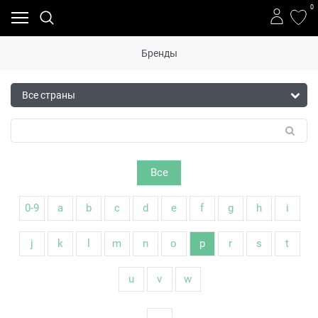
0
Бренды
Все
0-9
a
b
c
d
e
f
g
h
i
j
k
l
m
n
o
p
r
s
t
u
v
w