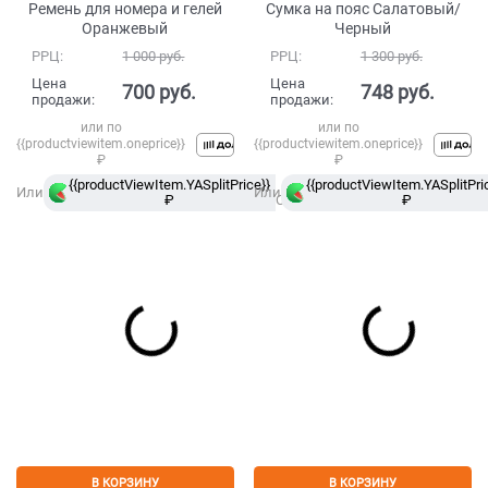
Ремень для номера и гелей
Сумка на пояс Салатовый/
Оранжевый
Черный
РРЦ:
1 000
 руб.
РРЦ:
1 300
 руб.
Цена
Цена
700
 руб.
748
 руб.
продажи:
продажи:
или по
или по
{{productviewitem.oneprice}}
{{productviewitem.oneprice}}
₽
₽
{{productViewItem.YASplitPrice}}
в
{{productViewItem.YASplitPri
Или
Или
₽
Сплит
₽
В КОРЗИНУ
В КОРЗИНУ