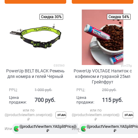
Скидка 30%
Скидка 54%
030560
puv25g
PowerUp BELT BLACK Ремень
PowerUp VOLTAGE Напиток с
для номера и гелей Черный
кофеином и гуараной 25мл
Грейпфрут
РРЦ:
1 000
 руб.
РРЦ:
250
 руб.
Цена
Цена
700
 руб.
115
 руб.
продажи:
продажи:
или по
или по
{{productviewitem.oneprice}}
{{productviewitem.oneprice}}
₽
₽
{{productViewItem.YASplitPrice}}
в
{{productViewItem.YASplitPri
Или
Или
₽
Сплит
₽