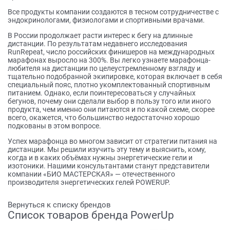
Все продукты компании создаются в тесном сотрудничестве с
эндокринологами, физиологами и спортивными врачами.
В России продолжает расти интерес к бегу на длинные
дистанции. По результатам недавнего исследования
RunRepeat, число российских финишеров на международных
марафонах выросло на 300%. Вы легко узнаете марафонца-
любителя на дистанции по целеустремленному взгляду и
тщательно подобранной экипировке, которая включает в себя
специальный пояс, плотно укомплектованный спортивным
питанием. Однако, если поинтересоваться у случайных
бегунов, почему они сделали выбор в пользу того или иного
продукта, чем именно они питаются и по какой схеме, скорее
всего, окажется, что большинство недостаточно хорошо
подкованы в этом вопросе.
Успех марафонца во многом зависит от стратегии питания на
дистанции. Мы решили изучить эту тему и выяснить, кому,
когда и в каких объёмах нужны энергетические гели и
изотоники. Нашими консультантами станут представители
компании «БИО МАСТЕРСКАЯ» — отечественного
производителя энергетических гелей POWERUP.
Вернуться к списку брендов
Список товаров бренда PowerUp