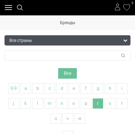
0
Бренды
Все
0-9
a
b
c
d
e
f
g
h
i
j
k
l
m
n
o
p
r
s
t
u
v
w