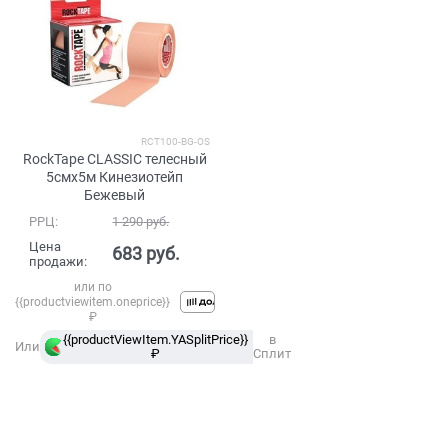
RCT100-BG-OS
RockTape CLASSIC телесный
5смх5м Кинезиотейп
Бежевый
РРЦ:
1 290
 руб.
Цена
683
 руб.
продажи:
или по
{{productviewitem.oneprice}}
₽
{{productViewItem.YASplitPrice}}
в
Или
₽
Сплит