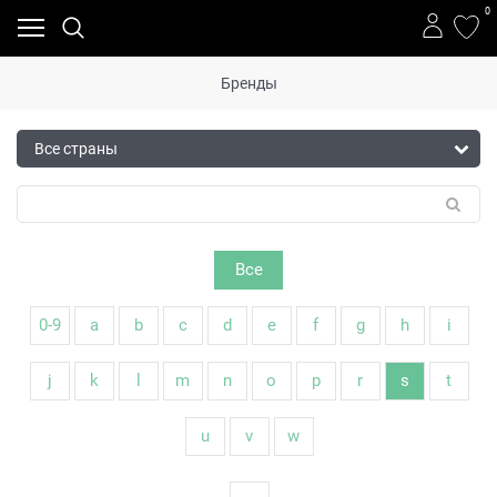
0
Бренды
Все
0-9
a
b
c
d
e
f
g
h
i
j
k
l
m
n
o
p
r
s
t
u
v
w