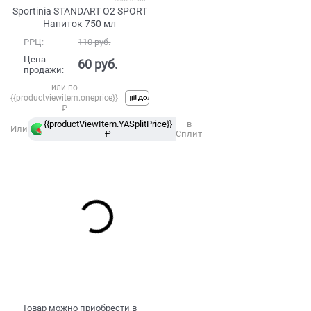
Sportinia STANDART O2 SPORT
Напиток 750 мл
РРЦ:
110
 руб.
Цена
60
 руб.
продажи:
или по
{{productviewitem.oneprice}}
₽
{{productViewItem.YASplitPrice}}
в
Или
₽
Сплит
Товар можно приобрести в