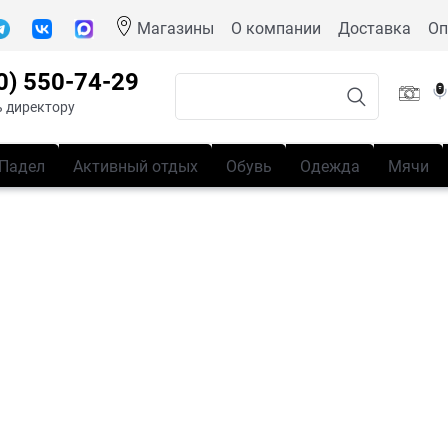
Магазины
О компании
Доставка
Оп
0) 550-74-29
 директору
Падел
Активный отдых
Обувь
Одежда
Мячи