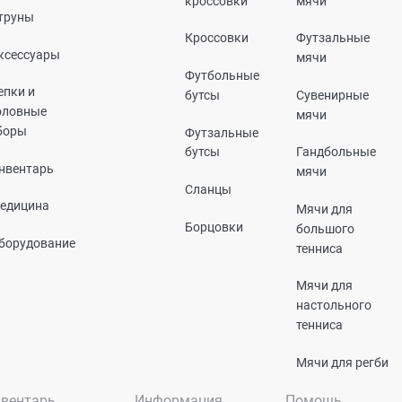
кроссовки
мячи
труны
Кроссовки
Футзальные
ксессуары
мячи
Футбольные
епки и
бутсы
Сувенирные
оловные
мячи
боры
Футзальные
бутсы
Гандбольные
нвентарь
мячи
Сланцы
едицина
Мячи для
Борцовки
большого
борудование
тенниса
Мячи для
настольного
тенниса
Мячи для регби
вентарь
Информация
Помощь