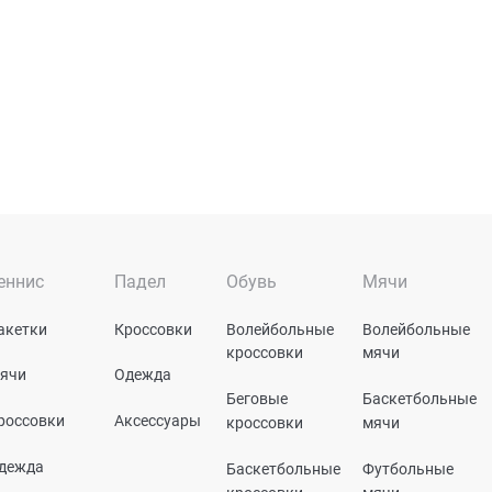
еннис
Падел
Обувь
Мячи
акетки
Кроссовки
Волейбольные
Волейбольные
кроссовки
мячи
ячи
Одежда
Беговые
Баскетбольные
россовки
Аксессуары
кроссовки
мячи
дежда
Баскетбольные
Футбольные