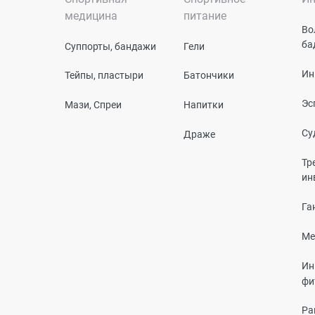
медицина
питание
Во
ба
Суппорты, бандажи
Гели
Ин
Тейпы, пластыри
Батончики
Эс
Мази, Спреи
Напитки
Су
Драже
Тр
ин
Га
Ме
Ин
фи
Ра