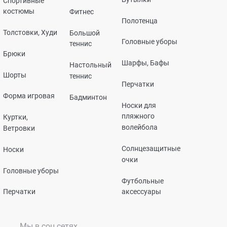
Спортивные
костюмы
Фитнес
Полотенца
Толстовки, Худи
Большой
Головные уборы
теннис
Брюки
Шарфы, Бафы
Настольный
Шорты
теннис
Перчатки
Форма игровая
Бадминтон
Носки для
пляжного
Куртки,
волейбола
Ветровки
Солнцезащитные
Носки
очки
Головные уборы
Футбольные
Перчатки
аксессуары
Мы в соц сетях