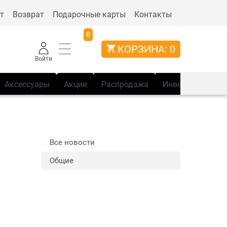
т
Возврат
Подарочные карты
Контакты
0
КОРЗИНА:
0
Войти
Аксессуары
Акции
Распродажа
Инвентарь
Сп
Все новости
Общие