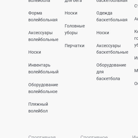
волейбола
для бега
баскетбольная
С
Форма
Носки
Одежда
А
волейбольная
баскетбольная
Головные
К
Аксессуары
уборы
Носки
г
волейбольные
у
Перчатки
Аксессуары
Носки
баскетбольные
И
Инвентарь
Оборудование
М
волейбольный
для
баскетбола
О
Оборудование
волейбольное
Пляжный
волейбол
Спортивная
Спортивное
Ин