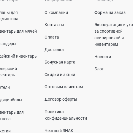
ланы для
О компании
Форма на заказ
дминтона
Контакты
Эксплуатация и ух
вентарь для мячей
за спортивной
Оплата
экипировкой и
пандеры
инвентарем
Доставка
дейский инвентарь
Новости
Бонусная карта
енерский
Блог
Скидки и акции
вентарь
Оптовым клиентам
нтели
Договор оферты
дицинболы
Политика
вентарь для
конфиденциальности
тнеса
Честный ЗНАК
кетки