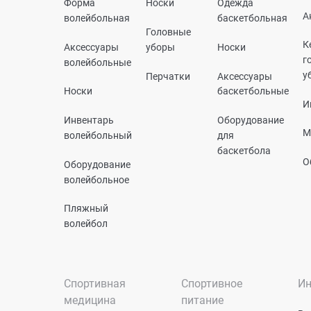
Форма
Носки
Одежда
А
волейбольная
баскетбольная
Головные
К
Аксессуары
уборы
Носки
г
волейбольные
у
Перчатки
Аксессуары
Носки
баскетбольные
И
Инвентарь
Оборудование
М
волейбольный
для
баскетбола
О
Оборудование
волейбольное
Пляжный
волейбол
Спортивная
Спортивное
Ин
медицина
питание