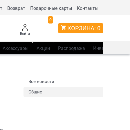
т
Возврат
Подарочные карты
Контакты
0
КОРЗИНА:
0
Войти
Аксессуары
Акции
Распродажа
Инвентарь
Сп
Все новости
Общие