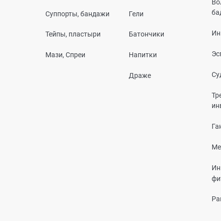
Во
ба
Суппорты, бандажи
Гели
Ин
Тейпы, пластыри
Батончики
Эс
Мази, Спреи
Напитки
Су
Драже
Тр
ин
Га
Ме
Ин
фи
Ра