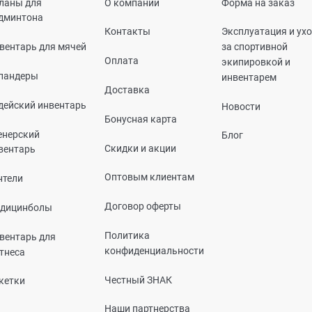
ланы для
О компании
Форма на заказ
дминтона
Контакты
Эксплуатация и ух
вентарь для мячей
за спортивной
Оплата
экипировкой и
пандеры
инвентарем
Доставка
дейский инвентарь
Новости
Бонусная карта
енерский
Блог
Скидки и акции
вентарь
Оптовым клиентам
нтели
Договор оферты
дицинболы
Политика
вентарь для
конфиденциальности
тнеса
Честный ЗНАК
кетки
Наши партнерства