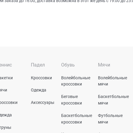
заказа до 16:00, доставка возможна в этот же день с 19:00 до 23:
еннис
Падел
Обувь
Мячи
акетки
Кроссовки
Волейбольные
Волейбольные
кроссовки
мячи
ячи
Одежда
Беговые
Баскетбольные
россовки
Аксессуары
кроссовки
мячи
дежда
Баскетбольные
Футбольные
кроссовки
мячи
труны