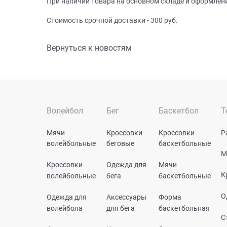
При наличии товара на основном складе и оформлении 
Стоимость срочной доставки - 300 руб.
Вернуться к новостям
Волейбол
Бег
Баскетбол
Т
Мячи
Кроссовки
Кроссовки
Р
волейбольные
беговые
баскетбольные
М
Кроссовки
Одежда для
Мячи
К
волейбольные
бега
баскетбольные
О
Одежда для
Аксессуары
Форма
волейбола
для бега
баскетбольная
С