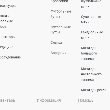
Кроссовки
Футзальные
ксессуары
мячи
Футбольные
епки и
бутсы
Сувенирные
оловные
мячи
боры
Футзальные
бутсы
Гандбольные
нвентарь
мячи
Сланцы
едицина
Мячи для
Борцовки
большого
борудование
тенниса
Мячи для
настольного
тенниса
Мячи для регби
вентарь
Информация
Помощь