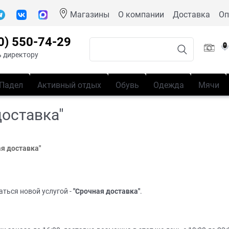
Магазины
О компании
Доставка
Оп
0) 550-74-29
 директору
Падел
Активный отдых
Обувь
Одежда
Мячи
доставка"
ая доставка"
ться новой услугой -
"Срочная доставка"
.