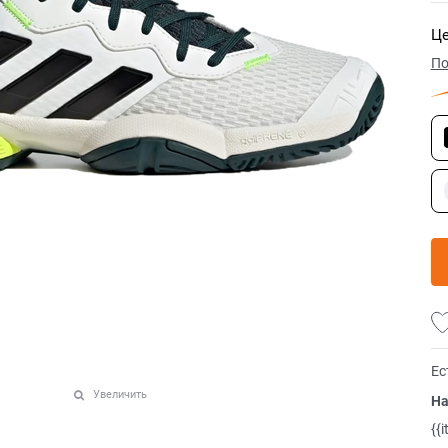
Це
По
Ес
Увеличить
На
{{