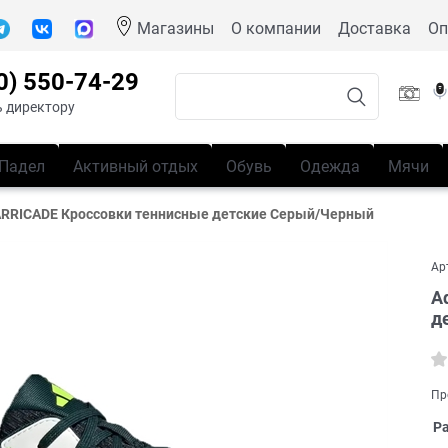
Магазины
О компании
Доставка
Оп
0) 550-74-29
 директору
Падел
Активный отдых
Обувь
Одежда
Мячи
ARRICADE Кроссовки теннисные детские Серый/Черный
Ар
A
д
Пр
Р