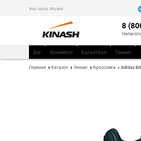
Ваш город:
Москва
8 (80
Написать
Бег
Волейбол
Баскетбол
Теннис
Главная
Каталог
Теннис
Кроссовки
Adidas B