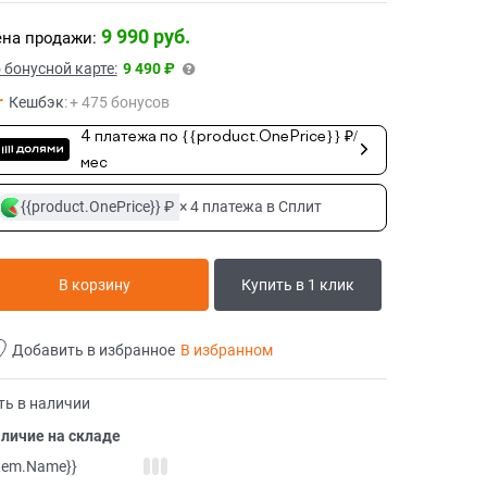
9 990
 руб.
на продажи:
 бонусной карте:
9 490 ₽
Кешбэк
:
+ 475 бонусов
4 платежа по {{product.OnePrice}} ₽/
мес
{{product.OnePrice}} ₽
× 4 платежа в Сплит
В корзину
Купить в 1 клик
Добавить в избранное
В избранном
ть в наличии
личие на складе
item.Name}}