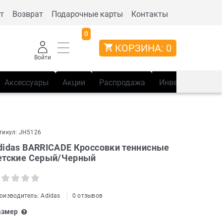
т
Возврат
Подарочные карты
Контакты
0
КОРЗИНА:
0
Войти
Аксессуары
Акции
Распродажа
Инвентарь
Сп
тикул:
JH5126
didas BARRICADE Кроссовки теннисные
етские Серый/Черный
оизводитель:
Adidas
0 отзывов
азмер