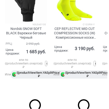
NSU340100
C103RW-Y
Nordski SNOW SOFT
CEP REFLECTIVE MID CUT
BLACK Варежки беговые
COMPRESSION SOCKS (W)
CO
Черный
Компрессионные носки
женские Ярко-желтый
Ко
РРЦ:
2 990
 руб.
же
Цена
Цен
3 190
 руб.
Цена
продажи:
про
1 685
 руб.
продажи:
или по
или по
{{productviewitem.oneprice}}
{{productviewitem.oneprice}}
{{pro
₽
₽
{{productViewItem.YASplitPrice}}
{{productViewItem.YASplitPrice}
в
Или
Или
Или
₽
Сплит
₽