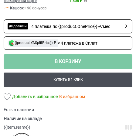
По бонусной карте:
1 805 ₽
Кешбэк
:
+ 90 бонусов
4 платежа по {{product.OnePrice}} ₽/мес
× 4 платежа в Сплит
{{product.YASplitPrice}} ₽
В КОРЗИНУ
КУПИТЬ В 1 КЛИК
Добавить в избранное
В избранном
Есть в наличии
Наличие на складе
{{item.Name}}