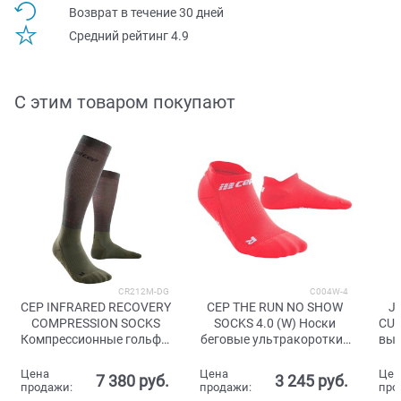
Возврат в течение 30 дней
Средний рейтинг 4.9
С этим товаром покупают
CR212M-DG
C004W-4
CEP INFRARED RECOVERY
CEP THE RUN NO SHOW
J
COMPRESSION SOCKS
SOCKS 4.0 (W) Носки
CUS
Компрессионные гольфы
беговые ультракороткие
выс
для восстановления
женские Розовый
Темно-зеленый/Красный
Цена
Цена
Цен
7 380
 руб.
3 245
 руб.
продажи:
продажи:
про