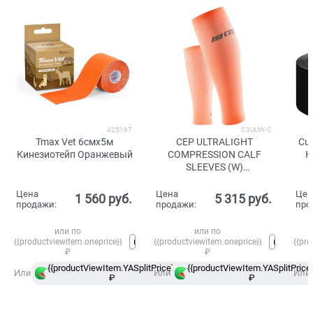
425167
C3UUW-C
Tmax Vet 6смx5м
CEP ULTRALIGHT
Cu
Кинезиотейп Оранжевый
COMPRESSION CALF
К
SLEEVES (W)
Компрессионные гетры
для бега ультратонкие
Цена
Цена
Цен
1 560
 руб.
5 315
 руб.
женские Коралловый
продажи:
продажи:
про
или по
или по
{{productviewitem.oneprice}}
{{productviewitem.oneprice}}
{{pro
₽
₽
{{productViewItem.YASplitPrice}}
{{productViewItem.YASplitPrice}
в
Или
Или
Или
₽
Сплит
₽