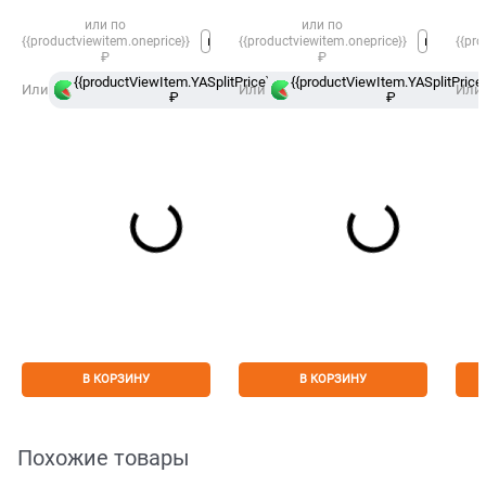
или по
или по
{{productviewitem.oneprice}}
{{productviewitem.oneprice}}
{{pro
₽
₽
{{productViewItem.YASplitPrice}}
{{productViewItem.YASplitPrice}
в
Или
Или
Или
₽
Сплит
₽
В КОРЗИНУ
В КОРЗИНУ
Похожие товары