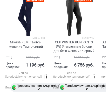
Скидка 54%
Скидка 36%
MT267-036
C693TW-5
Mikasa REMI Тайтсы
CEP WINTER RUN PANTS
Asi
женские Темно-синий
(W) Утепленные брюки
Тай
для бега женские Черный
РРЦ:
2 590
 руб.
РРЦ:
10 510
 руб.
РРЦ
Цена
Цена
Цен
1 196
 руб.
6 756
 руб.
продажи:
продажи:
про
или по
или по
{{productviewitem.oneprice}}
{{productviewitem.oneprice}}
{{pro
₽
₽
{{productViewItem.YASplitPrice}}
{{productViewItem.YASplitPrice}
в
Или
Или
Или
₽
Сплит
₽