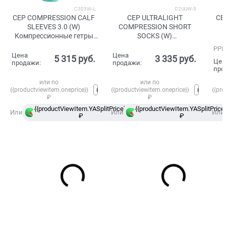
C303W-L
C2UUW-5
CEP COMPRESSION CALF
CEP ULTRALIGHT
CE
SLEEVES 3.0 (W)
COMPRESSION SHORT
Компрессионные гетры
SOCKS (W)
женские Голубой/Серый
Компрессионные
РРЦ
ультратонкие носки для
Цена
Цена
5 315
 руб.
3 335
 руб.
Цен
бега женские Черный/
продажи:
продажи:
про
Серый
или по
или по
{{productviewitem.oneprice}}
{{productviewitem.oneprice}}
{{pro
₽
₽
{{productViewItem.YASplitPrice}}
{{productViewItem.YASplitPrice}
в
Или
Или
Или
₽
Сплит
₽