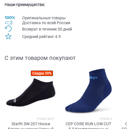
Наши преимущества:
Оригинальные товары
Доставка по всей Pоссии
Возврат в течение 30 дней
Средний рейтинг 4.9
С этим товаром покупают
Скидка 59%
УТ-00014697
C095M-3
Starfit SW-207 Носки
CEP CORE RUN LOW CUT
C
беговые низкие Черный
5.0 Компрессионные
COM