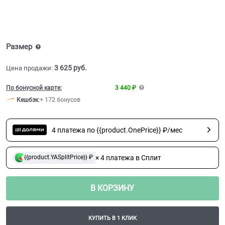
Размер
3 625
 руб.
Цена продажи:
По бонусной карте:
3 440 ₽
Кешбэк
:
+ 172 бонусов
4 платежа по {{product.OnePrice}} ₽/мес
× 4 платежа в Сплит
{{product.YASplitPrice}} ₽
В КОРЗИНУ
КУПИТЬ В 1 КЛИК