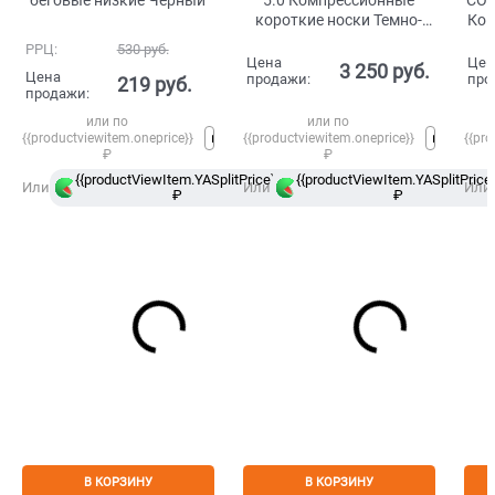
короткие носки Темно-
Ком
синий
же
РРЦ:
530
 руб.
Цена
Цен
3 250
 руб.
Цена
продажи:
про
219
 руб.
продажи:
или по
или по
{{productviewitem.oneprice}}
{{productviewitem.oneprice}}
{{pro
₽
₽
{{productViewItem.YASplitPrice}}
{{productViewItem.YASplitPrice}
в
Или
Или
Или
₽
Сплит
₽
В КОРЗИНУ
В КОРЗИНУ