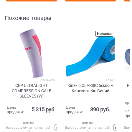
Похожие товары
Новинка
C3UUW-W4
20865
CEP ULTRALIGHT
Kinexib CLASSIC 5см×5м
Ra
COMPRESSION CALF
Кинезиотейп Синий
SLEEVES (W)
Компрессионные гетры
РРЦ
для бега ультратонкие
Цена
Цена
5 315
 руб.
890
 руб.
Цен
женские Фиолетовый/
продажи:
продажи:
про
Розовый
или по
или по
{{productviewitem.oneprice}}
{{productviewitem.oneprice}}
{{pro
₽
₽