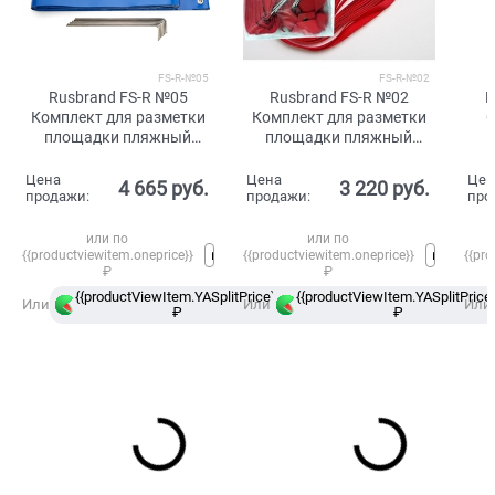
FS-R-№05
FS-R-№02
Rusbrand FS-R №05
Rusbrand FS-R №02
R
Комплект для разметки
Комплект для разметки
С
площадки пляжный
площадки пляжный
волейбол Синий
волейбол красн/
Ч
Цена
Цена
Цен
4 665
 руб.
3 220
 руб.
продажи:
продажи:
про
или по
или по
{{productviewitem.oneprice}}
{{productviewitem.oneprice}}
{{pro
₽
₽
{{productViewItem.YASplitPrice}}
{{productViewItem.YASplitPrice}
в
Или
Или
Или
₽
Сплит
₽