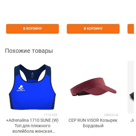
В КОРЗИНУ
В КОРЗИНУ
Похожие товары
1710-050
CB923U-B
+Adrenalina 1710 SUNE (W)
CEP RUN VISOR Козырек
Jo
Топ для пляжного
Бордовый
волейбола женская