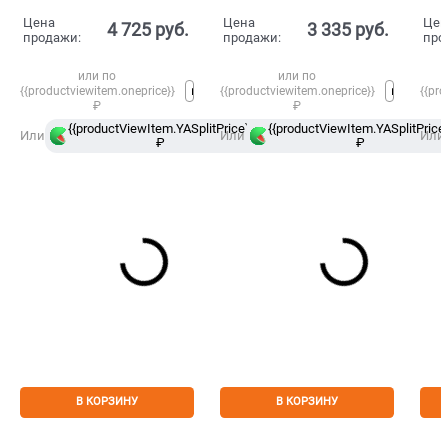
Синий/Темно-синий
Цена
Цена
Цен
4 725
 руб.
3 335
 руб.
продажи:
продажи:
про
или по
или по
{{productviewitem.oneprice}}
{{productviewitem.oneprice}}
{{pro
₽
₽
{{productViewItem.YASplitPrice}}
{{productViewItem.YASplitPrice}
в
Или
Или
Или
₽
Сплит
₽
В КОРЗИНУ
В КОРЗИНУ