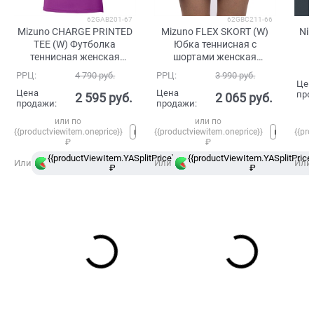
62GAB201-67
62GBC211-66
Mizuno CHARGE PRINTED
Mizuno FLEX SKORT (W)
Ni
TEE (W) Футболка
Юбка теннисная с
теннисная женская
шортами женская
Розовый
Розовый
РРЦ:
4 790
 руб.
РРЦ:
3 990
 руб.
Цен
Цена
Цена
про
2 595
 руб.
2 065
 руб.
продажи:
продажи:
или по
или по
{{productviewitem.oneprice}}
{{productviewitem.oneprice}}
{{pro
₽
₽
{{productViewItem.YASplitPrice}}
{{productViewItem.YASplitPrice}
в
Или
Или
Или
₽
Сплит
₽