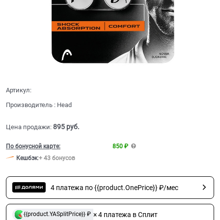
Артикул:
Производитель
:
Head
895
 руб.
Цена продажи:
По бонусной карте:
850 ₽
Кешбэк
:
+ 43 бонусов
4 платежа по {{product.OnePrice}} ₽/мес
× 4 платежа в Сплит
{{product.YASplitPrice}} ₽