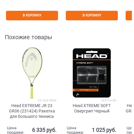
В КОРЗИНУ
В КОРЗИНУ
Похожие товары
231424 GR06
285104-BK
Head EXTREME JR 23
Head XTREME SOFT
Hea
GR06 (231424) Ракетка
Овергрип Черный
GR3
для большого тенниса
Цена
Цена
Цен
6 335
 руб.
1 025
 руб.
продажи:
продажи:
про