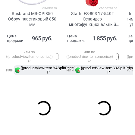
MR-OPl850
УТ-00020250
Rusbrand MR-OPI850
Starfit ES-803 17-54КГ
In
Обруч пластиковый 850
Эспандер
гим
мм
многофункциональный
ут
ленточный
Цена
Цена
Цен
965
 руб.
1 855
 руб.
продажи:
продажи:
про
или по
или по
{{productviewitem.oneprice}}
{{productviewitem.oneprice}}
{{pro
₽
₽
{{productViewItem.YASplitPrice}}
{{productViewItem.YASplitPrice}
в
Или
Или
Или
₽
Сплит
₽