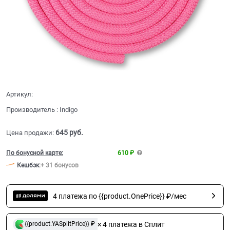
Артикул:
Производитель
:
Indigo
645
 руб.
Цена продажи:
По бонусной карте:
610 ₽
Кешбэк
:
+ 31 бонусов
4 платежа по {{product.OnePrice}} ₽/мес
× 4 платежа в Сплит
{{product.YASplitPrice}} ₽