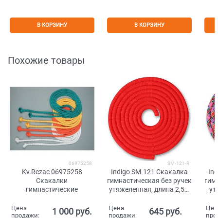
В КОРЗИНУ
В КОРЗИНУ
Похожие товары
06975258
SM-121-R
Kv.Rezac 06975258
Indigo SM-121 Скакалка
In
Скакалки
гимнастическая без ручек
гим
гимнастические
утяжеленная, длина 2,5м
ут
Красный
Цена
Цена
Цен
1 000
 руб.
645
 руб.
продажи:
продажи:
про