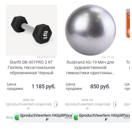
ЦБ-00003796
AG-19-06
Starfit DB-301PRO 2 КГ
Rusbrand AG-19 Мяч для
To
Гантель гексагональная
художественной
к
обрезиненная Черный
гимнастики однотонный
19 см Серебристый
Цена
Цена
Цен
1 185
 руб.
850
 руб.
продажи:
продажи:
про
или по
или по
{{productviewitem.oneprice}}
{{productviewitem.oneprice}}
{{pro
₽
₽
{{productViewItem.YASplitPrice}}
{{productViewItem.YASplitPrice}
в
Или
Или
Или
₽
Сплит
₽