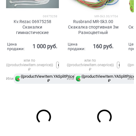
06975258
MR-Sk3.00/У704
Kv.Rezac 06975258
Rusbrand MR-Sk3.00
R
Скакалки
Скакалка спортивная 3м
Ска
гимнастические
Разноцветный
Цена
Цена
Цен
1 000
 руб.
160
 руб.
продажи:
продажи:
про
или по
или по
{{productviewitem.oneprice}}
{{productviewitem.oneprice}}
{{pro
₽
₽
{{productViewItem.YASplitPrice}}
{{productViewItem.YASplitPrice}
в
Или
Или
Или
₽
Сплит
₽