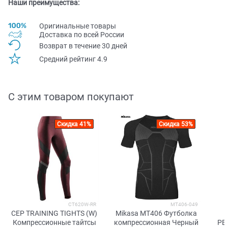
Наши преимущества:
Оригинальные товары
Доставка по всей Pоссии
Возврат в течение 30 дней
Средний рейтинг 4.9
С этим товаром покупают
Скидка 41%
Скидка 53%
CT620W-RR
MT406-049
CEP TRAINING TIGHTS (W)
Mikasa MT406 Футболка
Компрессионные тайтсы
компрессионная Черный
PE