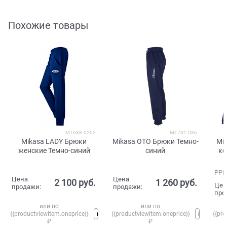
Похожие товары
MT638-0202
MT701-036
Mikasa LADY Брюки
Mikasa OTO Брюки Темно-
Mi
женские Темно-синий
синий
ко
РРЦ
Цена
Цена
2 100
 руб.
1 260
 руб.
Цен
продажи:
продажи:
про
или по
или по
{{productviewitem.oneprice}}
{{productviewitem.oneprice}}
{{pro
₽
₽