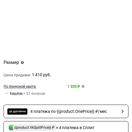
Размер
1 410
 руб.
Цена продажи:
По бонусной карте:
1 335 ₽
Кешбэк
:
+ 67 бонусов
4 платежа по {{product.OnePrice}} ₽/мес
× 4 платежа в Сплит
{{product.YASplitPrice}} ₽