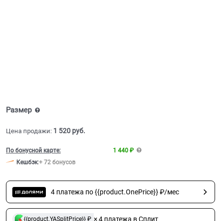
Размер
1 520
 руб.
Цена продажи:
По бонусной карте:
1 440 ₽
Кешбэк
:
+ 72 бонусов
4 платежа по {{product.OnePrice}} ₽/мес
× 4 платежа в Сплит
{{product.YASplitPrice}} ₽