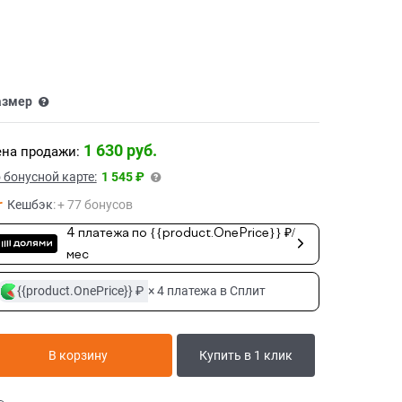
азмер
1 630
 руб.
на продажи:
 бонусной карте:
1 545 ₽
Кешбэк
:
+ 77 бонусов
4 платежа по {{product.OnePrice}} ₽/
мес
{{product.OnePrice}} ₽
× 4 платежа в Сплит
В корзину
Купить в 1 клик