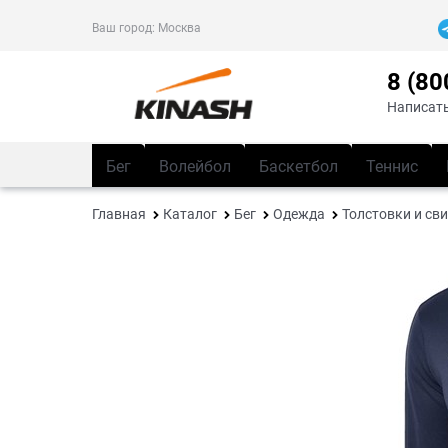
Ваш город:
Москва
8 (80
Написать
Бег
Волейбол
Баскетбол
Теннис
Главная
Каталог
Бег
Одежда
Толстовки и св