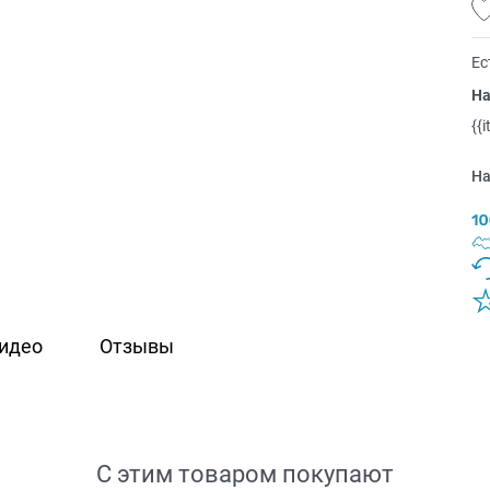
Ес
На
{{
На
идео
Отзывы
С этим товаром покупают