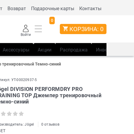
т
Возврат
Подарочные карты
Контакты
0
КОРЗИНА:
0
Войти
Аксессуары
Акции
Распродажа
Инвентарь
Сп
р тренировочный Темно-синий
тикул:
УТ-00020937-5
ögel DIVISION PERFORMDRY PRO
RAINING TOP Джемпер тренировочный
емно-синий
оизводитель:
Jögel
0 отзывов
ВЕТ