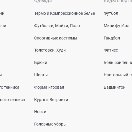
Одежда
Виды спорта
чи
Термо и Компрессионное белье
Футбол
ячи
Футболки, Майки, Поло
Мини футбол
Спортивные костюмы
Гандбол
Толстовки, Худи
Фитнес
Брюки
Большой тенн
и
Шорты
Настольный т
о тенниса
Форма игровая
Бадминтон
ного тенниса
Куртки, Ветровки
Носки
Головные уборы