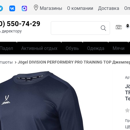
Магазины
О компании
Доставка
Оп
0) 550-74-29
 директору
Падел
Активный отдых
Обувь
Одежда
Мячи
итшоты
Jögel DIVISION PERFORMDRY PRO TRAINING TOP Джемпе
Ар
J
T
Т
Пр
Ц