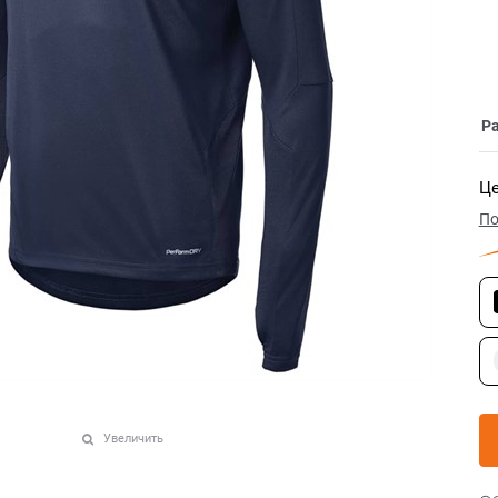
Р
Це
По
Увеличить