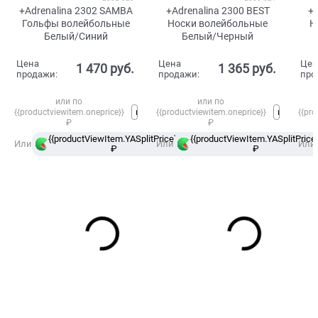
+Adrenalina 2302 SAMBA
+Adrenalina 2300 BEST
+A
Гольфы волейбольные
Носки волейбольные
Н
Белый/Синий
Белый/Черный
Цена
Цена
Цен
1 470
 руб.
1 365
 руб.
продажи:
продажи:
про
или по
или по
{{productviewitem.oneprice}}
{{productviewitem.oneprice}}
{{pro
₽
₽
{{productViewItem.YASplitPrice}}
{{productViewItem.YASplitPrice}
в
Или
Или
Или
₽
Сплит
₽