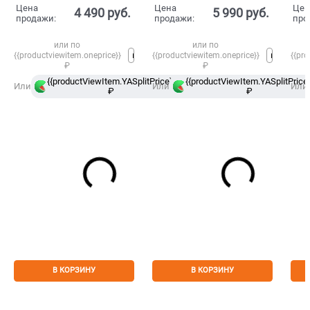
Цена
Цена
Цен
4 490
 руб.
5 990
 руб.
продажи:
продажи:
про
или по
или по
{{productviewitem.oneprice}}
{{productviewitem.oneprice}}
{{pro
₽
₽
{{productViewItem.YASplitPrice}}
{{productViewItem.YASplitPrice}
в
Или
Или
Или
₽
Сплит
₽
В КОРЗИНУ
В КОРЗИНУ