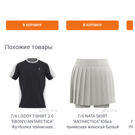
В КОРЗИНУ
В КОРЗИНУ
Похожие товары
MTL76-1913
NS76-4104
7/6 LODDY T-SHIRT 2.0
7/6 NATA SKIRT
"EBONY/ANTARCTICA"
"ANTARCTICA" Юбка
P
Футболка теннисная
теннисная женская Белый
PA
Темно-синий/Белый