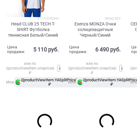
811725-ROWH
MONZ-G03
Head CLUB 25 TECH T-
Exenza MONZA Очки
CEP
SHIRT Футболка
солнцезащитные
C
теннисная Белый/Синий
Черный/Синий
кор
ул
Цена
Цена
Цен
5 110
 руб.
6 490
 руб.
продажи:
продажи:
про
или по
или по
{{productviewitem.oneprice}}
{{productviewitem.oneprice}}
{{pro
₽
₽
{{productViewItem.YASplitPrice}}
{{productViewItem.YASplitPrice}
в
Или
Или
Или
₽
Сплит
₽