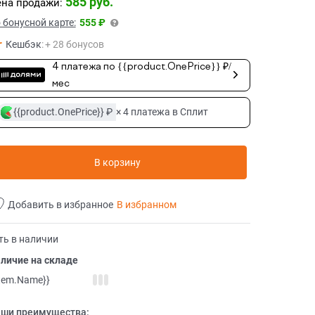
585
 руб.
на продажи:
 бонусной карте:
555 ₽
Кешбэк
:
+ 28 бонусов
4 платежа по {{product.OnePrice}} ₽/
мес
{{product.OnePrice}} ₽
× 4 платежа в Сплит
В корзину
Добавить в избранное
В избранном
ть в наличии
личие на складе
item.Name}}
ши преимущества: