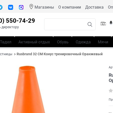
Магазины
О компании
Доставка
Оп
0) 550-74-29
 директору
Падел
Активный отдых
Обувь
Одежда
Мячи
естницы
Rusbrand 32 СМ Конус тренировочный Оранжевый
Ар
R
О
Пр