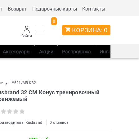
т
Возврат
Подарочные карты
Контакты
0
КОРЗИНА:
0
Войти
Аксессуары
Акции
Распродажа
Инвентарь
Сп
тикул:
У621/MR-K32
usbrand 32 СМ Конус тренировочный
ранжевый
оизводитель:
Rusbrand
0 отзывов