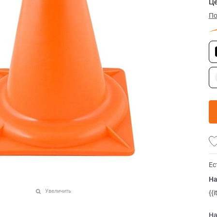
Це
По
Ес
На
Увеличить
{{
На