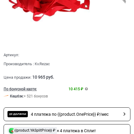
Артикул:
Производитель
:
Kv.Rezac
10 965
 руб.
Цена продажи:
По бонусной карте:
10 415 ₽
Кешбэк
:
+ 521 бонусов
4 платежа по {{product.OnePrice}} ₽/мес
× 4 платежа в Сплит
{{product.YASplitPrice}} ₽