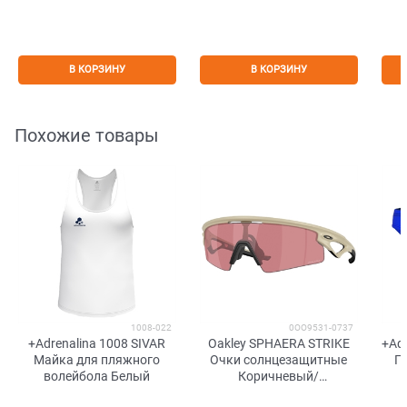
В КОРЗИНУ
В КОРЗИНУ
Похожие товары
1008-022
0OO9531-0737
+Adrenalina 1008 SIVAR
Oakley SPHAERA STRIKE
+Adr
Майка для пляжного
Очки солнцезащитные
П
волейбола Белый
Коричневый/
Мультицветные линзы