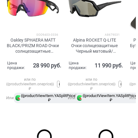
0OO9403-0336
A8679031
Oakley SPHAERA MATT
Alpina ROCKET Q-LITE
P
BLACK/PRIZM ROAD Очки
Очки солнцезащитные
Бут
солнцезащитные
Черный матовый/
Черный/Мультицветные
Зеркальный
линзы
Цена
Цена
Цен
28 990
 руб.
11 990
 руб.
продажи:
продажи:
про
или по
или по
{{productviewitem.oneprice}}
{{productviewitem.oneprice}}
{{pro
₽
₽
{{productViewItem.YASplitPrice}}
{{productViewItem.YASplitPrice}
в
Или
Или
Или
₽
Сплит
₽