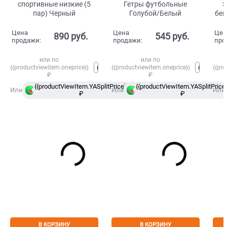
спортивные низкие (5
Гетры футбольные
S
пар) Черный
Голубой/Белый
бег
Цена
Цена
Цен
890
 руб.
545
 руб.
продажи:
продажи:
про
или по
или по
{{productviewitem.oneprice}}
{{productviewitem.oneprice}}
{{pro
₽
₽
{{productViewItem.YASplitPrice}}
{{productViewItem.YASplitPrice}
в
Или
Или
Или
₽
Сплит
₽
В КОРЗИНУ
В КОРЗИНУ