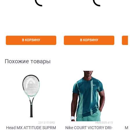
В КОРЗИНУ
В КОРЗИНУ
Похожие товары
231315 GR3
HM6505-415
Head MX ATTITUDE SUPRM
Nike COURT VICTORY DRI-
Mi