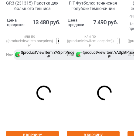
GR3 (231315) Ракетка для
FIT Футболка теннисная
(
большого тенниса
Голубой/Темно-синий
же
РРЦ
Цена
Цена
13 480
 руб.
7 490
 руб.
Цен
продажи:
продажи:
про
или по
или по
{{productviewitem.oneprice}}
{{productviewitem.oneprice}}
{{pro
₽
₽
{{productViewItem.YASplitPrice}}
{{productViewItem.YASplitPrice}
в
Или
Или
Или
₽
Сплит
₽
В КОРЗИНУ
В КОРЗИНУ