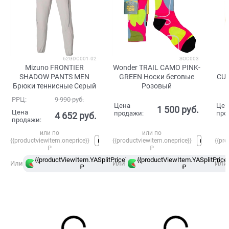
62GDC001-02
SOC003
Mizuno FRONTIER
Wonder TRAIL CAMO PINK-
SHADOW PANTS MEN
GREEN Носки беговые
CUF
Брюки теннисные Серый
Розовый
РРЦ:
9 990
 руб.
Цена
Цен
1 500
 руб.
Цена
продажи:
про
4 652
 руб.
продажи:
или по
или по
{{productviewitem.oneprice}}
{{productviewitem.oneprice}}
{{pro
₽
₽
{{productViewItem.YASplitPrice}}
{{productViewItem.YASplitPrice}
в
Или
Или
Или
₽
Сплит
₽