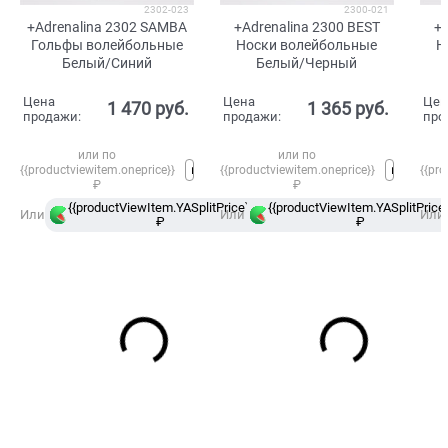
2302-023
2300-021
+Adrenalina 2302 SAMBA
+Adrenalina 2300 BEST
+A
Гольфы волейбольные
Носки волейбольные
Н
Белый/Синий
Белый/Черный
Цена
Цена
Цен
1 470
 руб.
1 365
 руб.
продажи:
продажи:
про
или по
или по
{{productviewitem.oneprice}}
{{productviewitem.oneprice}}
{{pro
₽
₽
{{productViewItem.YASplitPrice}}
{{productViewItem.YASplitPrice}
в
Или
Или
Или
₽
Сплит
₽