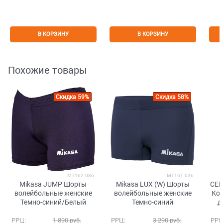
В КОРЗИНУ
В КОРЗИНУ
Похожие товары
Скидка 59%
Скидка 58%
MT162-036
MT161-036
Mikasa JUMP Шорты
Mikasa LUX (W) Шорты
CEP
волейбольные женские
волейбольные женские
Ко
Темно-синий/Белый
Темно-синий
д
ж
РРЦ:
1 890
 руб.
РРЦ:
3 290
 руб.
РРЦ