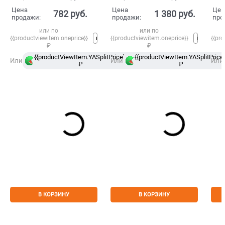
Цена
Цена
Цен
782
 руб.
1 380
 руб.
продажи:
продажи:
про
или по
или по
{{productviewitem.oneprice}}
{{productviewitem.oneprice}}
{{pro
₽
₽
{{productViewItem.YASplitPrice}}
{{productViewItem.YASplitPrice}
в
Или
Или
Или
₽
Сплит
₽
В КОРЗИНУ
В КОРЗИНУ