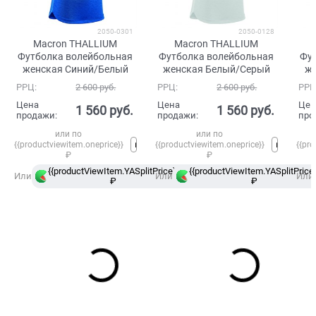
2050-0301
2050-0128
Macron THALLIUM
Macron THALLIUM
Футболка волейбольная
Футболка волейбольная
Фу
женская Синий/Белый
женская Белый/Серый
же
РРЦ:
2 600
 руб.
РРЦ:
2 600
 руб.
РРЦ
Цена
Цена
Цен
1 560
 руб.
1 560
 руб.
продажи:
продажи:
про
или по
или по
{{productviewitem.oneprice}}
{{productviewitem.oneprice}}
{{pro
₽
₽
{{productViewItem.YASplitPrice}}
{{productViewItem.YASplitPrice}
в
Или
Или
Или
₽
Сплит
₽