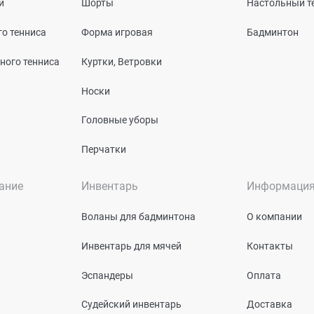
и
Шорты
Настольный т
о тенниса
Форма игровая
Бадминтон
ного тенниса
Куртки, Ветровки
Носки
Головные уборы
Перчатки
ание
Инвентарь
Информаци
Воланы для бадминтона
О компании
Инвентарь для мячей
Контакты
Эспандеры
Оплата
Судейский инвентарь
Доставка