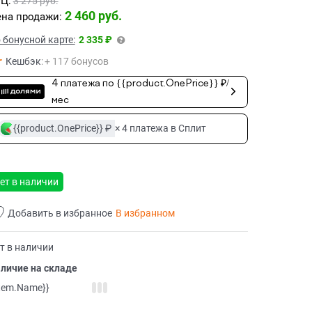
Ц:
3 275
 руб.
2 460
 руб.
на продажи:
 бонусной карте:
2 335 ₽
Кешбэк
:
+ 117 бонусов
4 платежа по {{product.OnePrice}} ₽/
мес
{{product.OnePrice}} ₽
× 4 платежа в Сплит
ет в наличии
Добавить в избранное
В избранном
т в наличии
личие на складе
item.Name}}