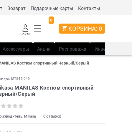
т
Возврат
Подарочные карты
Контакты
0
КОРЗИНА:
0
Войти
Аксессуары
Акции
Распродажа
Инвентарь
Сп
MANILAS Костюм спортивный Черный/Серый
тикул:
MT545-049
ikasa MANILAS Костюм спортивный
ерный/Серый
оизводитель:
Mikasa
0 отзывов