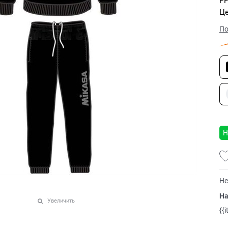
РР
Це
По
Н
Не
На
Увеличить
{{