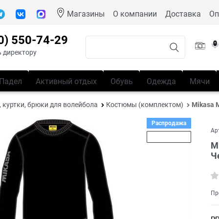
Магазины
О компании
Доставка
Оп
0) 550-74-29
 директору
Падел
Активный отдых
Обувь
Одежда
Мячи
 куртки, брюки для волейбола
Костюмы (комплектом)
Mikasa 
Распродажа
Ар
Скидка 25%
M
Ч
Пр