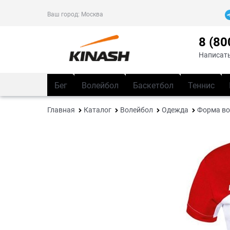
Ваш город:
Москва
8 (80
Написать
Бег
Волейбол
Баскетбол
Теннис
Главная
Каталог
Волейбол
Одежда
Форма во