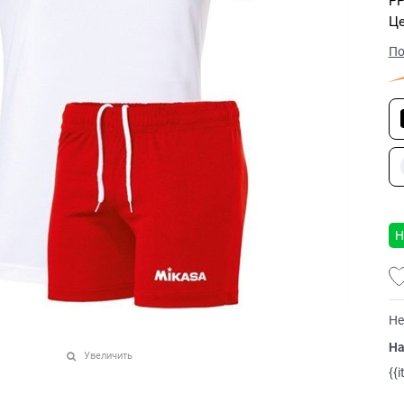
РР
Це
По
Н
Не
На
Увеличить
{{