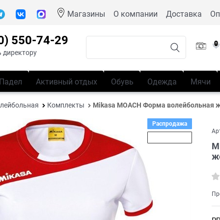
Магазины
О компании
Доставка
Оп
0) 550-74-29
 директору
Падел
Активный отдых
Обувь
Одежда
Мячи
лейбольная
Комплекты
Mikasa MOACH Форма волейбольная 
Распродажа
Ар
Скидка 25%
M
ж
Пр