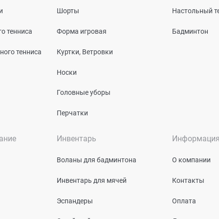
и
Шорты
Настольный т
о тенниса
Форма игровая
Бадминтон
ного тенниса
Куртки, Ветровки
Носки
Головные уборы
Перчатки
ание
Инвентарь
Информаци
Воланы для бадминтона
О компании
Инвентарь для мячей
Контакты
Эспандеры
Оплата