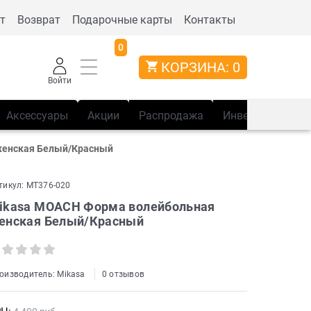
т
Возврат
Подарочные карты
Контакты
0
КОРЗИНА:
0
Войти
Аксессуары
Акции
Распродажа
Инвентарь
Сп
женская Белый/Красный
тикул:
MT376-020
ikasa MOACH Форма волейбольная
енская Белый/Красный
оизводитель:
Mikasa
0 отзывов