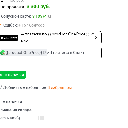
Ц:
4 400
 руб.
3 300
 руб.
на продажи:
 бонусной карте:
3 135 ₽
Кешбэк
:
+ 157 бонусов
4 платежа по {{product.OnePrice}} ₽/
мес
{{product.OnePrice}} ₽
× 4 платежа в Сплит
ет в наличии
Добавить в избранное
В избранном
т в наличии
личие на складе
item.Name}}