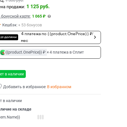
Ц:
1 500
 руб.
1 125
 руб.
на продажи:
 бонусной карте:
1 065 ₽
Кешбэк
:
+ 53 бонусов
4 платежа по {{product.OnePrice}} ₽/
мес
{{product.OnePrice}} ₽
× 4 платежа в Сплит
ет в наличии
Добавить в избранное
В избранном
т в наличии
личие на складе
item.Name}}