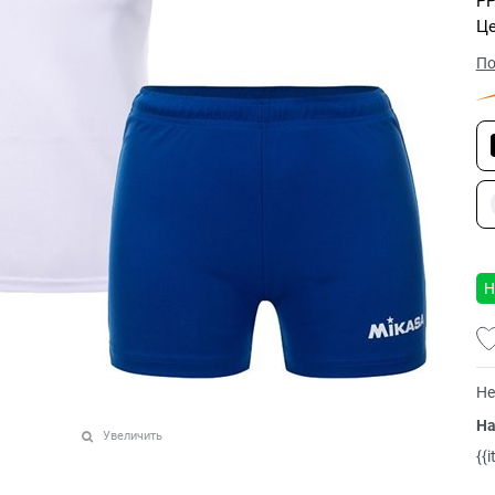
РР
Це
По
Н
Не
На
Увеличить
{{