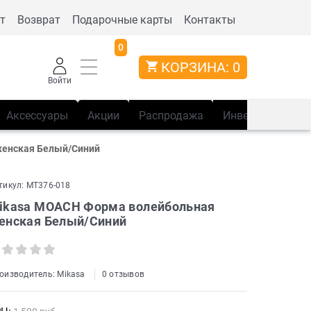
т
Возврат
Подарочные карты
Контакты
0
КОРЗИНА:
0
Войти
Аксессуары
Акции
Распродажа
Инвентарь
Сп
женская Белый/Синий
тикул:
MT376-018
ikasa MOACH Форма волейбольная
енская Белый/Синий
оизводитель:
Mikasa
0 отзывов