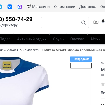
Магазины
О компании
Доставка
Оп
0) 550-74-29
 директору
Падел
Активный отдых
Обувь
Одежда
Мячи
лейбольная
Комплекты
Mikasa MOACH Форма волейбольная 
Распродажа
Ар
Скидка 25%
M
ж
Пр