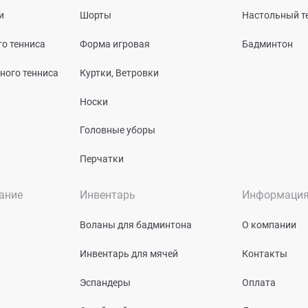
и
Шорты
Настольный т
о тенниса
Форма игровая
Бадминтон
ного тенниса
Куртки, Ветровки
Носки
Головные уборы
Перчатки
ание
Инвентарь
Информаци
Воланы для бадминтона
О компании
Инвентарь для мячей
Контакты
Эспандеры
Оплата