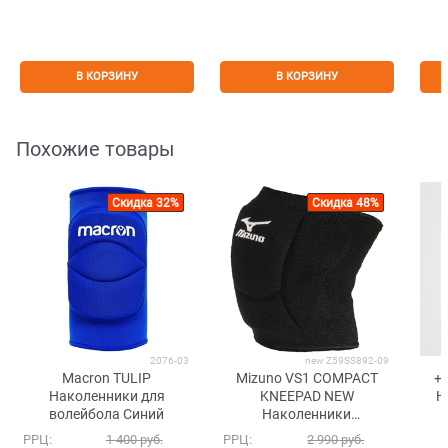
В КОРЗИНУ
В КОРЗИНУ
Похожие товары
Скидка 32%
Скидка 48%
2076-03
new Z59SS892-09
Macron TULIP
Mizuno VS1 COMPACT
+A
Наколенники для
KNEEPAD NEW
Н
волейбола Синий
Наколенники
волейбольные Черный
РРЦ:
1 400
 руб.
РРЦ:
2 990
 руб.