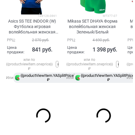
149128-0861
MT377-07
Asics SS TEE INDOOR (W)
Mikasa SET DHAYA Форма
Mi
Футболка игровая
волейбольная женская
в
волейбольная женская
Зеленый/Белый
Синий
РРЦ:
2 070
 руб.
РРЦ:
4 690
 руб.
РРЦ
Цена
Цена
Цен
841
 руб.
1 398
 руб.
продажи:
продажи:
про
или по
или по
{{productviewitem.oneprice}}
{{productviewitem.oneprice}}
{{pro
₽
₽
{{productViewItem.YASplitPrice}}
{{productViewItem.YASplitPrice}
в
Или
Или
Или
₽
Сплит
₽