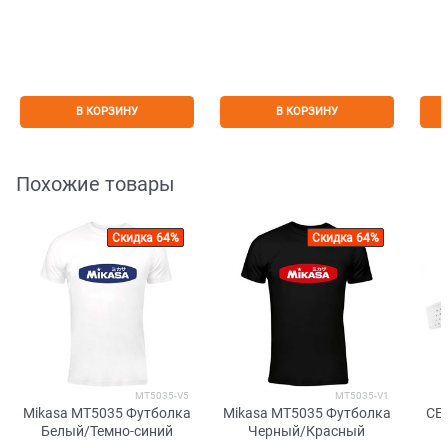
В КОРЗИНУ
В КОРЗИНУ
Похожие товары
Скидка 64%
Скидка 64%
MT5035-V5
MT5035-V1
Mikasa MT5035 Футболка
Mikasa MT5035 Футболка
CE
Белый/Темно-синий
Черный/Красный