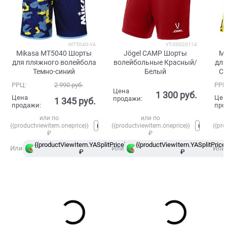
MT5040-V4
УТ-00020114
Mikasa MT5040 Шорты
Jögel CAMP Шорты
Mi
для пляжного волейбола
волейбольные Красный/
для
Темно-синий
Белый
С
РРЦ:
2 990
 руб.
РРЦ
Цена
1 300
 руб.
Цена
Цен
продажи:
1 345
 руб.
продажи:
про
или по
или по
{{productviewitem.oneprice}}
{{productviewitem.oneprice}}
{{pro
₽
₽
{{productViewItem.YASplitPrice}}
{{productViewItem.YASplitPrice}
в
Или
Или
Или
₽
Сплит
₽