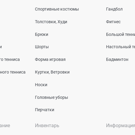
Спортивные костюмы
Гандбол
Толстовки, Худи
Фитнес
Брюки
Большой тенн
и
Шорты
Настольный т
о тенниса
Форма игровая
Бадминтон
ного тенниса
Куртки, Ветровки
Носки
Головные уборы
Перчатки
ание
Инвентарь
Информаци