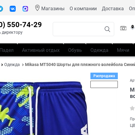
Магазины
О компании
Доставка
Оп
0) 550-74-29
 директору
Падел
Активный отдых
Обувь
Одежда
Мячи
Одежда
Mikasa MT5040 Шорты для пляжного волейбола Сини
Распродажа
Ар
Скидка 49%
M
в
Пр
Ц