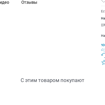
идео
Отзывы
Ес
На
{{
На
С этим товаром покупают