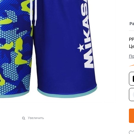
Р
РР
Це
По
Увеличить