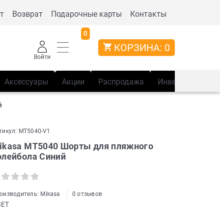
т
Возврат
Подарочные карты
Контакты
0
КОРЗИНА:
0
Войти
Аксессуары
Акции
Распродажа
Инвентарь
Сп
й
тикул:
MT5040-V1
ikasa MT5040 Шорты для пляжного
олейбола Синий
оизводитель:
Mikasa
0 отзывов
ВЕТ