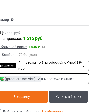
азмер
Ц:
2 990
 руб.
1 515
 руб.
на продажи:
 бонусной карте:
1 435 ₽
Кешбэк
:
+ 72 бонусов
4 платежа по {{product.OnePrice}} ₽/
мес
{{product.OnePrice}} ₽
× 4 платежа в Сплит
В корзину
Купить в 1 клик
Добавить в избранное
В избранном