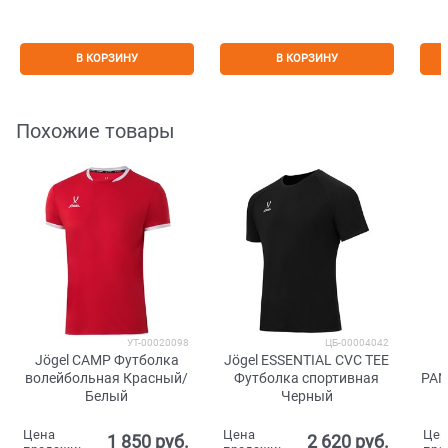
В КОРЗИНУ
В КОРЗИНУ
Похожие товары
УТ-00020098
ЦБ-00004042
Jögel CAMP Футболка
Jögel ESSENTIAL CVC TEE
волейбольная Красный/
Футболка спортивная
PAN
Белый
Черный
Цена
Цена
Цен
1 850
 руб.
2 620
 руб.