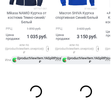
MT707-061
8166-0301
Mikasa NAMID Куртка от
Macron SHIVA Куртка
+Ad
костюма Темно-синий/
спортивная Синий/Белый
Ку
Белый
кос
РРЦ:
1 890
 руб.
РРЦ:
3 600
 руб.
Цен
Цена
Цена
про
1 035
 руб.
3 150
 руб.
продажи:
продажи:
или по
или по
{{productviewitem.oneprice}}
{{productviewitem.oneprice}}
{{pro
₽
₽
{{productViewItem.YASplitPrice}}
{{productViewItem.YASplitPrice}
в
Или
Или
Или
₽
Сплит
₽