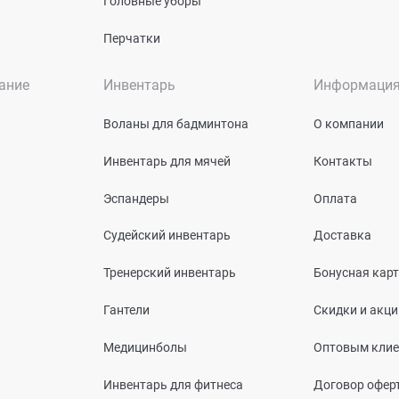
Головные уборы
Перчатки
ание
Инвентарь
Информаци
Воланы для бадминтона
О компании
Инвентарь для мячей
Контакты
Эспандеры
Оплата
Судейский инвентарь
Доставка
Тренерский инвентарь
Бонусная кар
Гантели
Скидки и акци
Медицинболы
Оптовым кли
Инвентарь для фитнеса
Договор офер