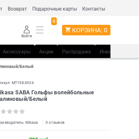
т
Возврат
Подарочные карты
Контакты
0
КОРЗИНА:
0
Войти
Аксессуары
Акции
Распродажа
Инвентарь
Сп
алиновый/Белый
тикул:
MT198-0034
ikasa SABA Гольфы волейбольные
алиновый/Белый
оизводитель:
Mikasa
0 отзывов