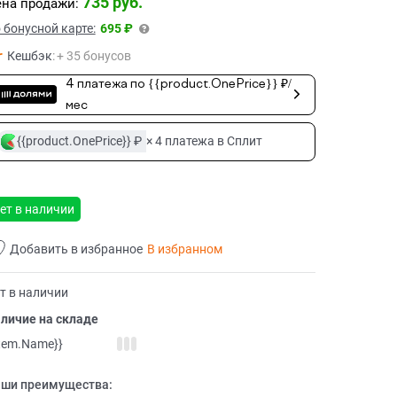
735
 руб.
на продажи:
 бонусной карте:
695 ₽
Кешбэк
:
+ 35 бонусов
4 платежа по {{product.OnePrice}} ₽/
мес
{{product.OnePrice}} ₽
× 4 платежа в Сплит
ет в наличии
Добавить в избранное
В избранном
т в наличии
личие на складе
item.Name}}
ши преимущества: