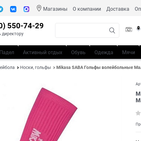
Магазины
О компании
Доставка
Оп
0) 550-74-29
 директору
Падел
Активный отдых
Обувь
Одежда
Мячи
лейбола
Носки, гольфы
Mikasa SABA Гольфы волейбольные М
Ар
M
М
Пр