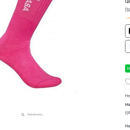
Це
По
Н
Не
На
{{
Увеличить
На