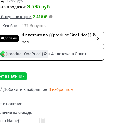
Ц:
4 790
 руб.
3 595
 руб.
на продажи:
 бонусной карте:
3 415 ₽
Кешбэк
:
+ 171 бонусов
4 платежа по {{product.OnePrice}} ₽/
мес
{{product.OnePrice}} ₽
× 4 платежа в Сплит
ет в наличии
Добавить в избранное
В избранном
т в наличии
личие на складе
item.Name}}