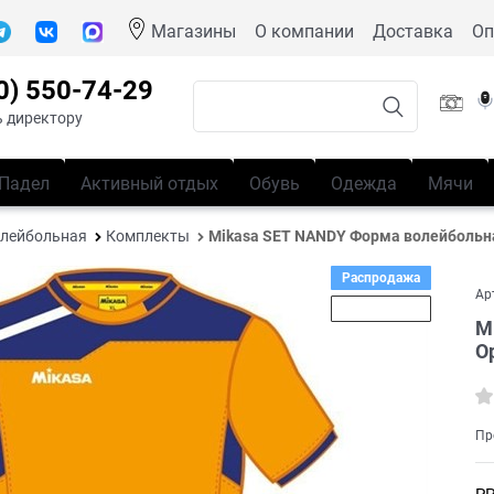
Магазины
О компании
Доставка
Оп
0) 550-74-29
 директору
Падел
Активный отдых
Обувь
Одежда
Мячи
лейбольная
Комплекты
Mikasa SET NANDY Форма волейболь
Распродажа
Ар
Скидка 25%
M
О
Пр