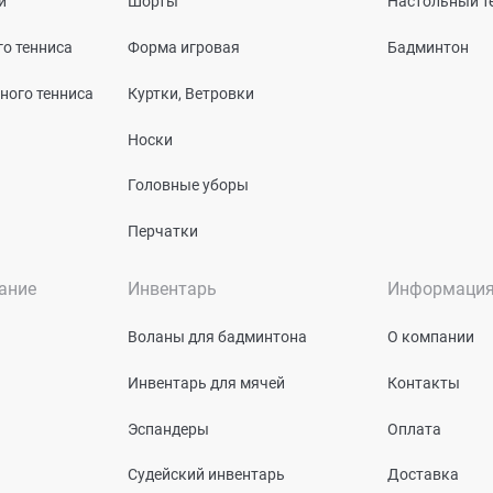
и
Шорты
Настольный т
о тенниса
Форма игровая
Бадминтон
ного тенниса
Куртки, Ветровки
Носки
Головные уборы
Перчатки
ание
Инвентарь
Информаци
Воланы для бадминтона
О компании
Инвентарь для мячей
Контакты
Эспандеры
Оплата
Судейский инвентарь
Доставка