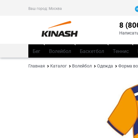
Ваш город:
Москва
8 (80
Написать
Бег
Волейбол
Баскетбол
Теннис
Главная
Каталог
Волейбол
Одежда
Форма во