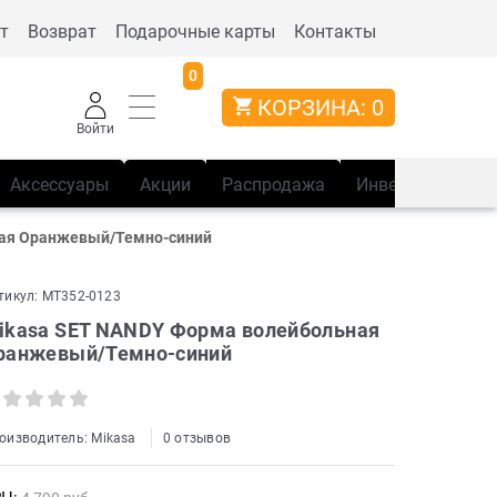
т
Возврат
Подарочные карты
Контакты
0
КОРЗИНА:
0
Войти
Аксессуары
Акции
Распродажа
Инвентарь
Сп
ная Оранжевый/Темно-синий
тикул:
MT352-0123
ikasa SET NANDY Форма волейбольная
ранжевый/Темно-синий
оизводитель:
Mikasa
0 отзывов