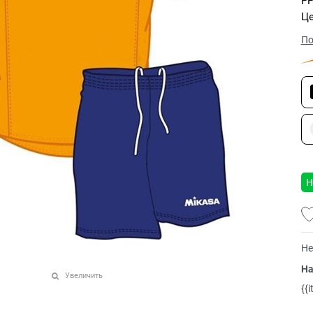
РР
Це
По
Н
Не
На
Увеличить
{{